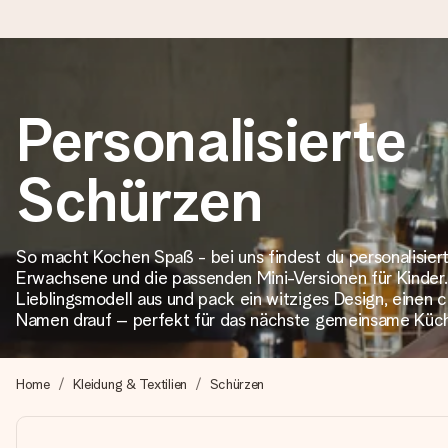
Heute bestellt, in 1 Werktag verschickt
Personalisierte
Wir bereiten dein Geschenk sorgfältig vor und schicken es bli
Schürzen
4,8 (basierend auf +15.000 Bewertungen)
So macht Kochen Spaß - bei uns findest du personalisier
Unsere Geschenke begeistern. Kunden bewerten uns mit 4,8 be
Erwachsene und die passenden Mini-Versionen für Kinder.
Lieblingsmodell aus und pack ein witziges Design, einen
Namen drauf – perfekt für das nächste gemeinsame Küc
Mit Liebe gemacht, im Handumdrehen
Erstelle etwas Einzigartiges in wenigen Schritten – mit ihre
Home
Kleidung & Textilien
Schürzen