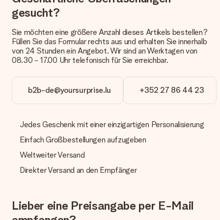
Welche Lieferoptionen stehen zur Verfügung?
gesucht?
Derzeit können wir (noch) keine verschiedenen Lieferoptionen
anbieten. Das Geschenk, das bestellt wird, wird als Paket oder
Sie möchten eine größere Anzahl dieses Artikels bestellen?
Päckchen versendet. Möchtest du wissen, ob es als Paket
Füllen Sie das Formular rechts aus und erhalten Sie innerhalb
oder Päckchen geliefert wird, kontaktiere bitte unseren
von 24 Stunden ein Angebot. Wir sind an Werktagen von
Kundenservice.
08.30 - 17.00 Uhr telefonisch für Sie erreichbar.
Zahlung
Wie kann ich meine Bestellung bezahlen?
b2b-de@yoursurprise.lu
+352 27 86 44 23
Wir bieten die folgenden Zahlungsoptionen an: Vorauskasse
mit normaler Überweisung, Sofortüberweisung, Paypal,
Kreditkarte oder auf Rechnung über Klarna. Bei einer
Jedes Geschenk mit einer einzigartigen Personalisierung
manuellen Überweisung verlängert sich die Lieferzeit des
Geschenks jedoch um 3 Werktage.
Einfach Großbestellungen aufzugeben
Geschenk empfangen
Weltweiter Versand
Was, wenn das Geschenk meine Erwartungen nicht
Direkter Versand an den Empfänger
erfüllt?
Sollte das Geschenk wider Erwarten deine Erwartungen nicht
erfüllen, bitten wir dich, unseren Kundenservice zu
Lieber eine Preisangabe per E-Mail
kontaktieren. Dort wird dir umgehend ein passender
Lösungsvorschlag unterbreitet.
empfangen?