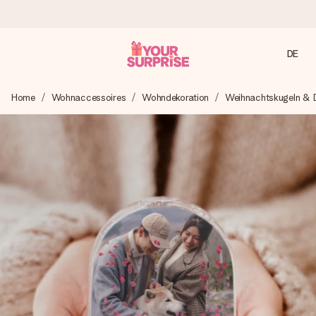
DE
Heute bestellt, in 1 Werktag verschickt
Home
Wohnaccessoires
Wohndekoration
Weihnachtskugeln & D
Wir bereiten dein Geschenk sorgfältig vor und schicken es
blitzschnell – damit du es genau zum richtigen Zeitpunkt
überreichen kannst, wenn es am meisten zählt.
4,8 (basierend auf +15.000 Bewertungen)
Unsere Geschenke begeistern. Kunden bewerten uns mit
4,8 bei Google Reviews (Gesamtergebnis aller Länder, in
die wir versenden).
Mit Liebe gemacht, im Handumdrehen