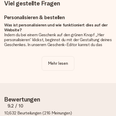
Viel gestellte Fragen
Personalisieren & bestellen
Was ist personalisieren und wie funktioniert dies auf der
Website?
Indem du bei einem Geschenk auf den grünen Knopf „Hier
personalisieren“ klickst, beginnst du mit der Gestaltung deines
Geschenkes. In unserem Geschenk-Editor kannst du das
Geschenk komplett nach Wunsch mit deinem eigenen Foto
und/oder Text gestalten. Wenn du möchtest, wählst du auch
noch eines unserer angebotenen Designs, um deinem
Mehr lesen
Geschenk die perfekte Ausstrahlung zu verleihen.
Ist die Personalisierung im Preis enthalten?
Der auf der Website angezeigte Preis ist inklusive der
Personalisierung. So ist und bleibt es übersichtlich!
Hat mein Foto die richtige Qualität?
Bewertungen
Wir möchten sicherstellen, dass du mit deinem Geschenk
rundum zufrieden bist. Deshalb ist es wichtig, qualitativ
9.2
/ 10
hochwertige Fotos zu verwenden. Wenn du dir nicht sicher
10,632 Beurteilungen
(
216 Meinungen
)
bist, ob dein Bild die erforderliche Qualität aufweist, wende