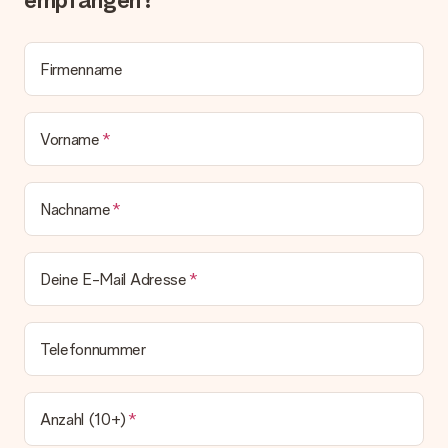
Wird die Rechnung mit der Bestellung mitverschickt?
Alle Lieferungen erfolgen ohne Rechnung und/oder
Lieferschein. Die Rechnung zu deiner Bestellung erhältst du
Firmenname
zeitgleich mit der Bestätigungsmail und kannst sie jederzeit in
deinem MySurprise Account einsehen. Du kannst das
Geschenk also direkt beim Empfänger liefern lassen und es
Vorname
bleibt eine echte Überraschung!
Nachname
Deine E-Mail Adresse
Telefonnummer
Anzahl (10+)