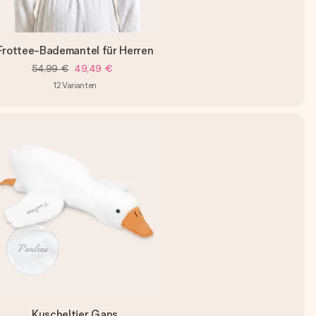
Frottee-Bademantel für Herren
54,99 €
49,49 €
12
Varianten
Kuscheltier Gans