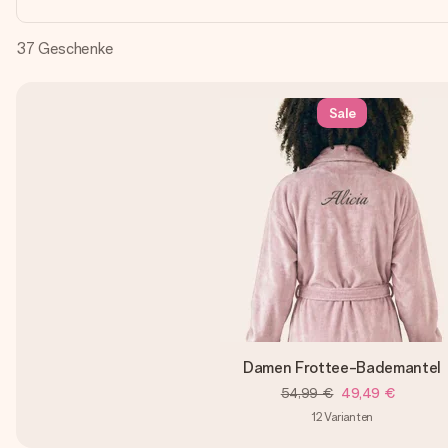
37
Geschenke
Sale
Damen Frottee-Bademantel
54,99 €
49,49 €
12
Varianten