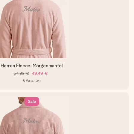
Herren Fleece-Morgenmantel
54,99 €
49,49 €
6
Varianten
Sale