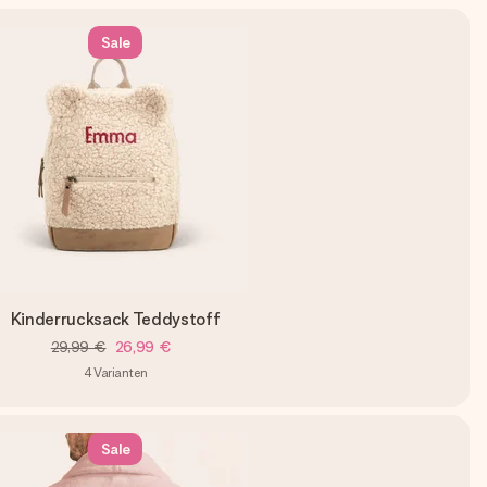
Sale
Kinderrucksack Teddystoff
29,99 €
26,99 €
4
Varianten
Sale