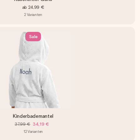
ab
24,99 €
2
Varianten
Sale
Kinderbademantel
37,99 €
34,19 €
12
Varianten