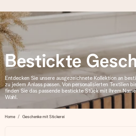
Heute bestellt, in 1 Werktag verschickt
Wir bereiten dein Geschenk sorgfältig vor und schicken es bli
Bestickte Gesc
4,8 (basierend auf +15.000 Bewertungen)
Entdecken Sie unsere ausgezeichnete Kollektion an best
Unsere Geschenke begeistern. Kunden bewerten uns mit 4,8 be
zu jedem Anlass passen. Von personalisierten Textilien bis
finden Sie das passende bestickte Stück mit Ihrem Name
Wahl.
Mit Liebe gemacht, im Handumdrehen
Erstelle etwas Einzigartiges in wenigen Schritten – mit ihre
Home
Geschenke mit Stickerei