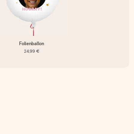
Folienballon
24,99 €