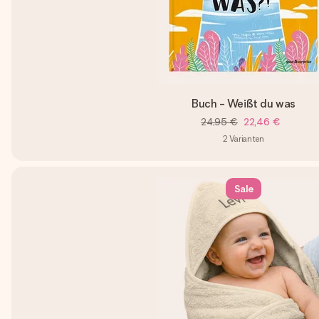
Buch - Weißt du was
24,95 €
22,46 €
2
Varianten
Sale