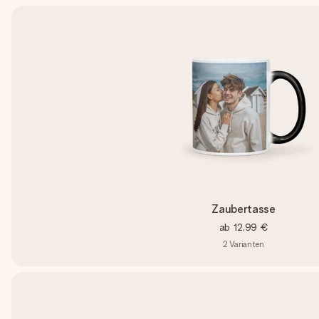
Zaubertasse
ab
12,99 €
2
Varianten