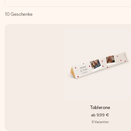
10
Geschenke
Toblerone
ab
9,99 €
9
Varianten