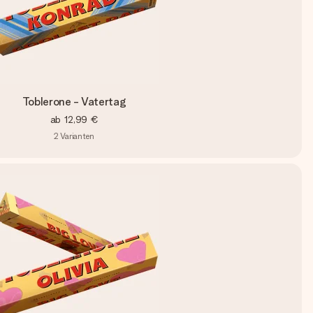
Toblerone - Vatertag
ab
12,99 €
2
Varianten