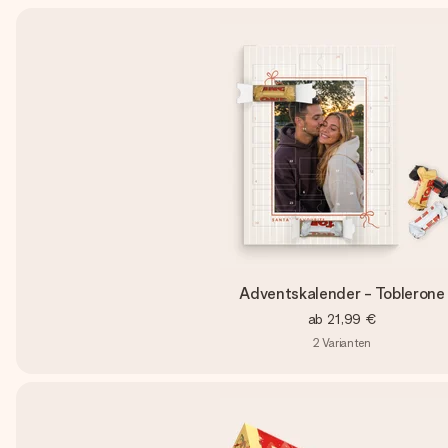
Adventskalender - Toblerone
ab
21,99 €
2
Varianten