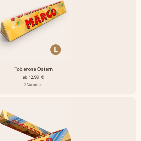
Toblerone Ostern
ab
12,99 €
2
Varianten