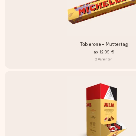
Toblerone - Muttertag
ab
12,99 €
2
Varianten