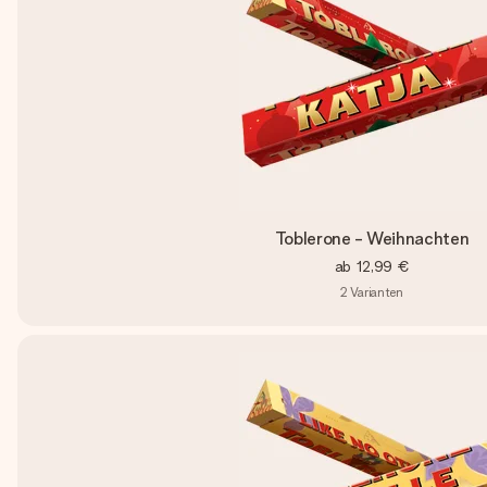
Toblerone - Weihnachten
ab
12,99 €
2
Varianten