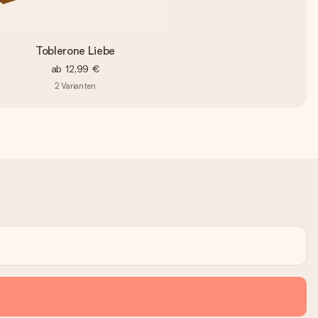
Toblerone Liebe
ab
12,99 €
2
Varianten