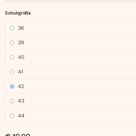
Schuhgröße
38
39
40
41
42
43
44