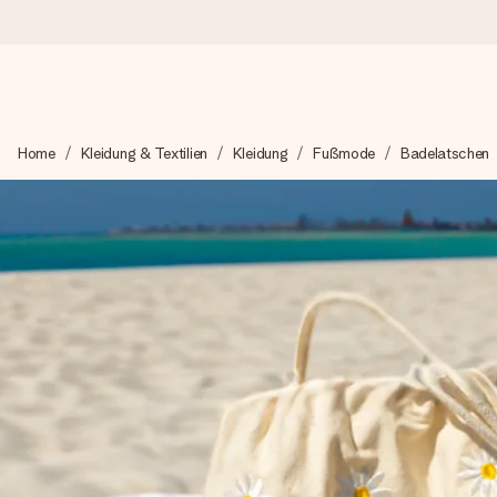
Heute bestellt, in 1 Werktag verschickt
Home
Kleidung & Textilien
Kleidung
Fußmode
Badelatschen
Wir bereiten dein Geschenk sorgfältig vor und schicken es bli
4,8 (basierend auf +15.000 Bewertungen)
Unsere Geschenke begeistern. Kunden bewerten uns mit 4,8 be
Mit Liebe gemacht, im Handumdrehen
Erstelle etwas Einzigartiges in wenigen Schritten – mit ihre