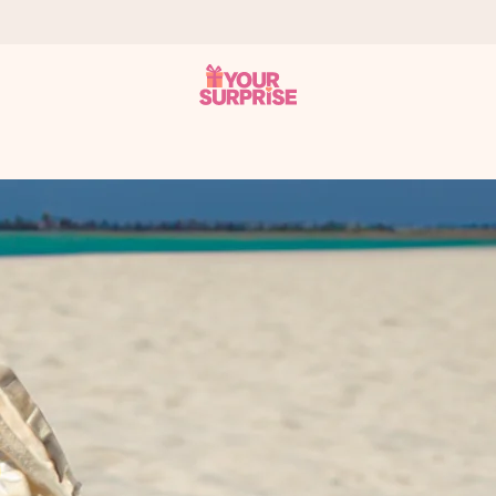
tzschnell – damit du es genau zum richtigen Zeitpunkt überreichen k
i Google Reviews (Gesamtergebnis aller Länder, in die wir versen
m Namen, deinem Foto oder einer Nachricht von Herzen. Kein Stress,