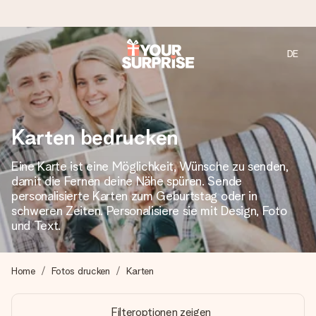
DE
Heute bestellt, in 1 Werktag verschickt
Wir bereiten dein Geschenk sorgfältig vor und schicken es
blitzschnell – damit du es genau zum richtigen Zeitpunkt
überreichen kannst, wenn es am meisten zählt.
Karten bedrucken
Eine Karte ist eine Möglichkeit, Wünsche zu senden,
damit die Fernen deine Nähe spüren. Sende
4,8 (basierend auf +15.000 Bewertungen)
personalisierte Karten zum Geburtstag oder in
Unsere Geschenke begeistern. Kunden bewerten uns mit
schweren Zeiten. Personalisiere sie mit Design, Foto
4,8 bei Google Reviews (Gesamtergebnis aller Länder, in
und Text.
die wir versenden).
Home
Fotos drucken
Karten
Mit Liebe gemacht, im Handumdrehen
Filteroptionen zeigen