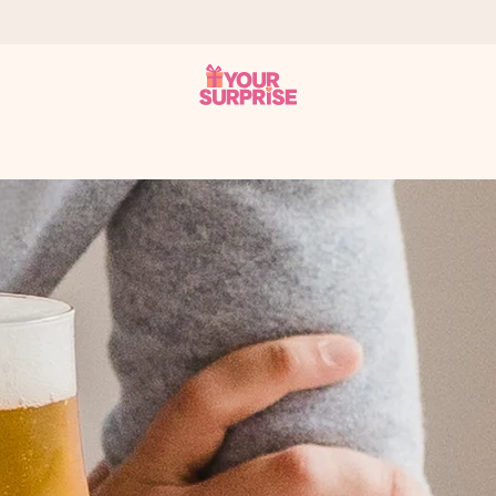
tzschnell – damit du es genau zum richtigen Zeitpunkt überreichen k
i Google Reviews (Gesamtergebnis aller Länder, in die wir versen
m Namen, deinem Foto oder einer Nachricht von Herzen. Kein Stress,