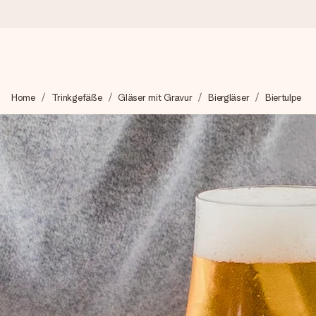
Heute bestellt, in 1 Werktag verschickt
Home
Trinkgefäße
Gläser mit Gravur
Biergläser
Biertulpe
Wir bereiten dein Geschenk sorgfältig vor und schicken es bli
4,8 (basierend auf +15.000 Bewertungen)
Unsere Geschenke begeistern. Kunden bewerten uns mit 4,8 be
Mit Liebe gemacht, im Handumdrehen
Erstelle etwas Einzigartiges in wenigen Schritten – mit ihre