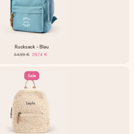
Rucksack - Blau
34,99 €
29,74 €
Sale