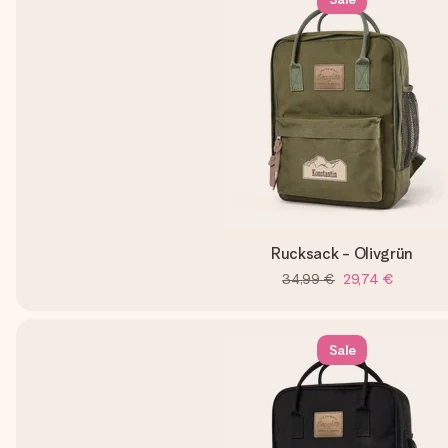
Rucksack - Olivgrün
34,99 €
29,74 €
Sale