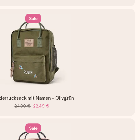
Sale
derrucksack mit Namen - Olivgrün
24,99 €
22,49 €
Sale