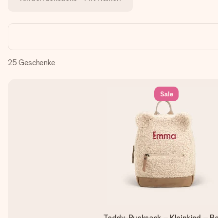
25
Geschenke
Sale
Teddy-Rucksack – Kleinkind – B