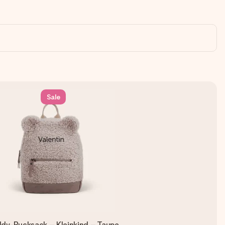
Sale
dy-Rucksack – Kleinkind – Taupe