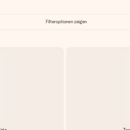
Filteroptionen zeigen
eige
Ted