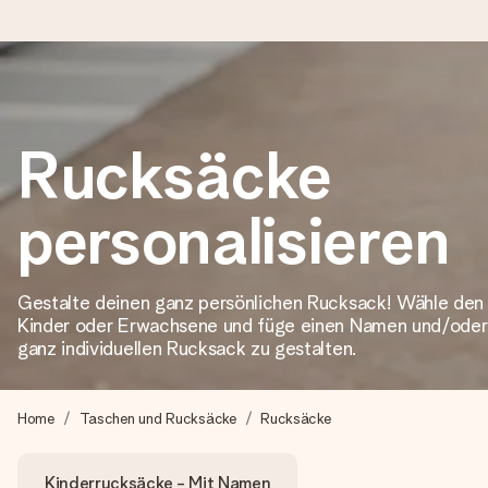
Heute bestellt, in 1 Werktag verschickt
Rucksäcke
Wir bereiten dein Geschenk sorgfältig vor und schicken es bli
personalisieren
4,8 (basierend auf +15.000 Bewertungen)
Unsere Geschenke begeistern. Kunden bewerten uns mit 4,8 be
Gestalte deinen ganz persönlichen Rucksack! Wähle den
Kinder oder Erwachsene und füge einen Namen und/oder 
ganz individuellen Rucksack zu gestalten.
Mit Liebe gemacht, im Handumdrehen
Erstelle etwas Einzigartiges in wenigen Schritten – mit ihre
Home
Taschen und Rucksäcke
Rucksäcke
Kinderrucksäcke - Mit Namen