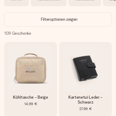
Erstelle etwas Einzigartiges in wenigen Schritten – mit
ihrem Namen, deinem Foto oder einer Nachricht von
Herzen. Kein Stress, nur pure Liebe für den perfekten
Moment.
Filteroptionen zeigen
109
Geschenke
Kühltasche - Beige
Kartenetui Leder -
Schwarz
14,99 €
27,99 €