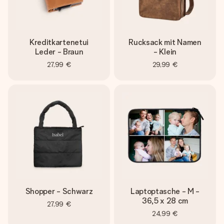
Kreditkartenetui
Rucksack mit Namen
Leder - Braun
- Klein
27,99 €
29,99 €
Shopper - Schwarz
Laptoptasche - M -
36,5 x 28 cm
27,99 €
24,99 €