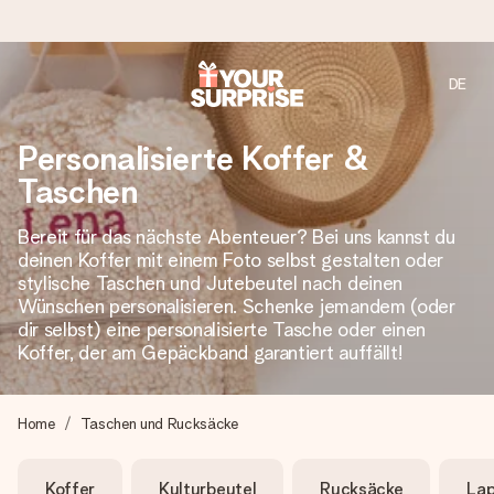
DE
Heute bestellt, in 1 Werktag verschickt
Personalisierte Koffer &
Wir bereiten dein Geschenk sorgfältig vor und schicken es
blitzschnell – damit du es genau zum richtigen Zeitpunkt
Taschen
überreichen kannst, wenn es am meisten zählt.
Bereit für das nächste Abenteuer? Bei uns kannst du
deinen Koffer mit einem Foto selbst gestalten oder
stylische Taschen und Jutebeutel nach deinen
4,8 (basierend auf +15.000 Bewertungen)
Wünschen personalisieren. Schenke jemandem (oder
Unsere Geschenke begeistern. Kunden bewerten uns mit
dir selbst) eine personalisierte Tasche oder einen
4,8 bei Google Reviews (Gesamtergebnis aller Länder, in
Koffer, der am Gepäckband garantiert auffällt!
die wir versenden).
Home
Taschen und Rucksäcke
Mit Liebe gemacht, im Handumdrehen
Koffer
Kulturbeutel
Rucksäcke
Lap