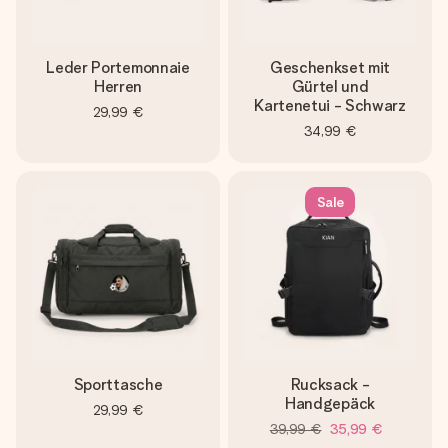
Leder Portemonnaie
Geschenkset mit
Herren
Gürtel und
Kartenetui - Schwarz
29,99 €
34,99 €
Sale
Sporttasche
Rucksack -
Handgepäck
29,99 €
39,99 €
35,99 €