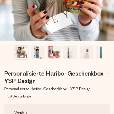
Erstelle etwas Einzigartiges in wenigen Schritten – mit
ihrem Namen, deinem Foto oder einer Nachricht von
Herzen. Kein Stress, nur pure Liebe für den perfekten
Moment.
Personalisierte Haribo-Geschenkbox -
YSP Design
Personalisierte Haribo-Geschenkbox - YSP Design
39
Beurteilungen
Vorrätig