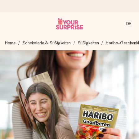
DE
Heute bestellt, in 1 Werktag verschickt
Home
Schokolade & Süßigkeiten
Süßigkeiten
Haribo-Geschenk
Wir bereiten dein Geschenk sorgfältig vor und schicken es
blitzschnell – damit du es genau zum richtigen Zeitpunkt
überreichen kannst, wenn es am meisten zählt.
4,8 (basierend auf +15.000 Bewertungen)
Unsere Geschenke begeistern. Kunden bewerten uns mit
4,8 bei Google Reviews (Gesamtergebnis aller Länder, in
die wir versenden).
Mit Liebe gemacht, im Handumdrehen