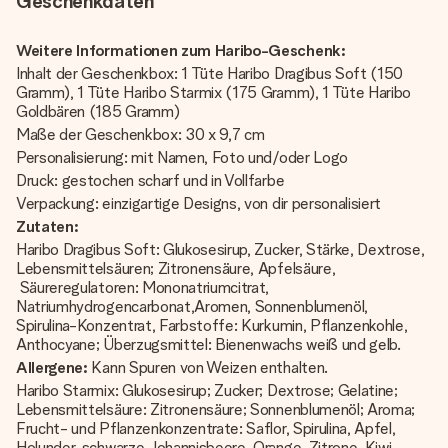
Geschenkdaten
Weitere Informationen zum Haribo-Geschenk:
Inhalt der Geschenkbox: 1 Tüte Haribo Dragibus Soft (150
Gramm), 1 Tüte Haribo Starmix (175 Gramm), 1 Tüte Haribo
Goldbären (185 Gramm)
Maße der Geschenkbox: 30 x 9,7 cm
Personalisierung: mit Namen, Foto und/oder Logo
Druck: gestochen scharf und in Vollfarbe
Verpackung: einzigartige Designs, von dir personalisiert
Zutaten:
Haribo Dragibus Soft: Glukosesirup, Zucker, Stärke, Dextrose,
Lebensmittelsäuren; Zitronensäure, Apfelsäure,
Säureregulatoren: Mononatriumcitrat,
Natriumhydrogencarbonat,Aromen, Sonnenblumenöl,
Spirulina-Konzentrat, Farbstoffe: Kurkumin, Pflanzenkohle,
Anthocyane; Überzugsmittel: Bienenwachs weiß und gelb.
Allergene:
Kann Spuren von Weizen enthalten.
Haribo Starmix: Glukosesirup; Zucker; Dextrose; Gelatine;
Lebensmittelsäure: Zitronensäure; Sonnenblumenöl; Aroma;
Frucht- und Pflanzenkonzentrate: Saflor, Spirulina, Apfel,
Holunder, schwarze Johannisbeere, Orange, Zitrone, Kiwi,