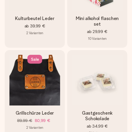
Kulturbeutel Leder
Mini alkohol flaschen
set
ab
39,99 €
ab
29,99 €
2
Varianten
10
Varianten
Sale
Grillschürze Leder
Gastgeschenk
Schokolade
89,99 €
80,99 €
ab
34,99 €
2
Varianten