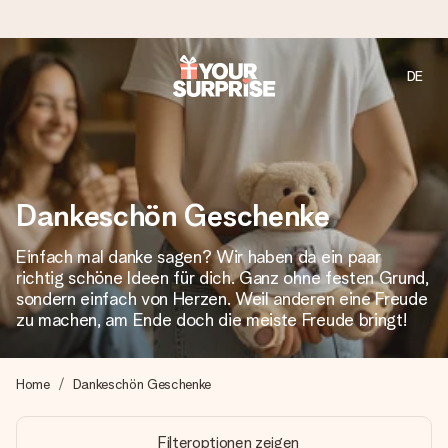
DE
Heute bestellt, in 1 Werktag verschickt
Wir bereiten dein Geschenk sorgfältig vor und schicken es
blitzschnell – damit du es genau zum richtigen Zeitpunkt
überreichen kannst, wenn es am meisten zählt.
Dankeschön Geschenke
Einfach mal danke sagen? Wir haben da ein paar
4,8 (basierend auf +15.000 Bewertungen)
richtig schöne Ideen für dich. Ganz ohne festen Grund,
Unsere Geschenke begeistern. Kunden bewerten uns mit
sondern einfach von Herzen. Weil anderen eine Freude
4,8 bei Google Reviews (Gesamtergebnis aller Länder, in
zu machen, am Ende doch die meiste Freude bringt!
die wir versenden).
Home
Dankeschön Geschenke
Mit Liebe gemacht, im Handumdrehen
Filteroptionen zeigen