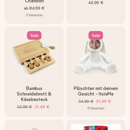
Chandon
44,99 €
ab
84,99 €
3
Varianten
Sale
Sale
Bambus
Plüschtier mit deinem
Schneidebrett &
Gesicht - ItsieMe
Käsebesteck
34,99 €
31,49 €
34,99 €
31,49 €
6
Varianten