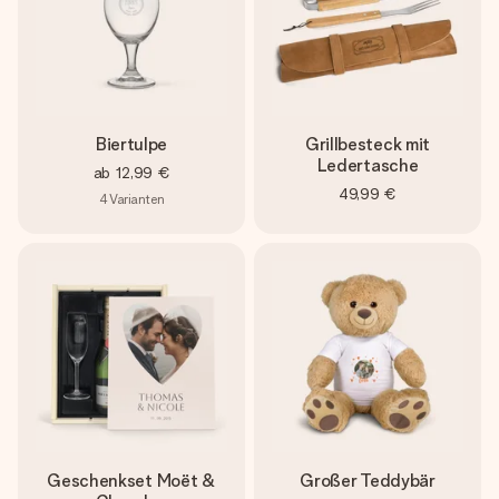
Biertulpe
Grillbesteck mit
Ledertasche
ab
12,99 €
49,99 €
4
Varianten
Geschenkset Moët &
Großer Teddybär