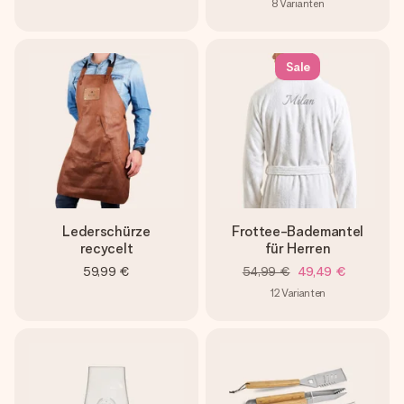
8
Varianten
Sale
Lederschürze
Frottee-Bademantel
recycelt
für Herren
59,99 €
54,99 €
49,49 €
12
Varianten