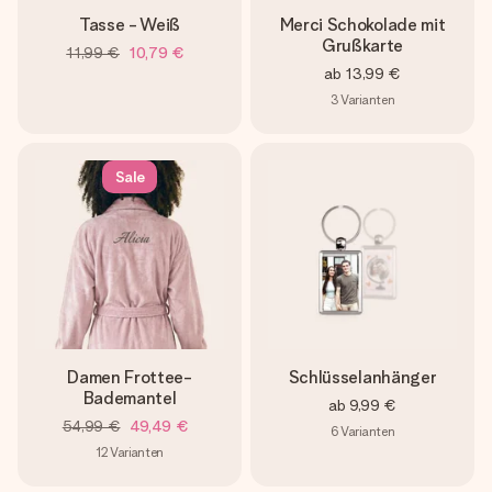
Tasse - Weiß
Merci Schokolade mit
Grußkarte
11,99 €
10,79 €
ab
13,99 €
3
Varianten
Sale
Damen Frottee-
Schlüsselanhänger
Bademantel
ab
9,99 €
54,99 €
49,49 €
6
Varianten
12
Varianten