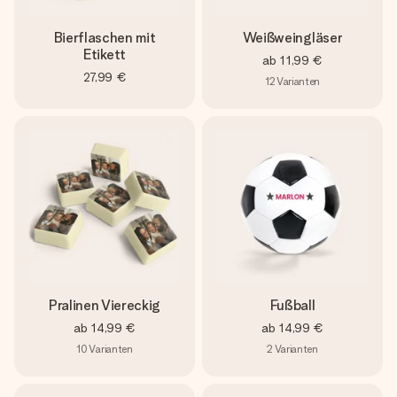
Bierflaschen mit
Weißweingläser
Etikett
ab
11,99 €
27,99 €
12
Varianten
Pralinen Viereckig
Fußball
ab
14,99 €
ab
14,99 €
10
Varianten
2
Varianten