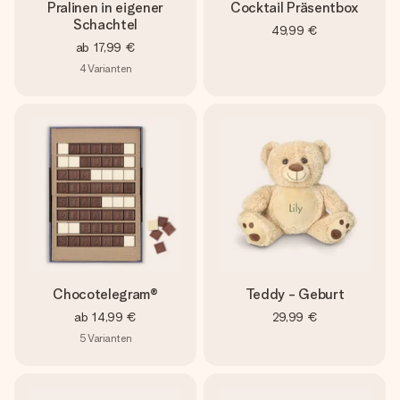
Pralinen in eigener
Cocktail Präsentbox
Schachtel
49,99 €
ab
17,99 €
4
Varianten
Chocotelegram®
Teddy - Geburt
ab
14,99 €
29,99 €
5
Varianten