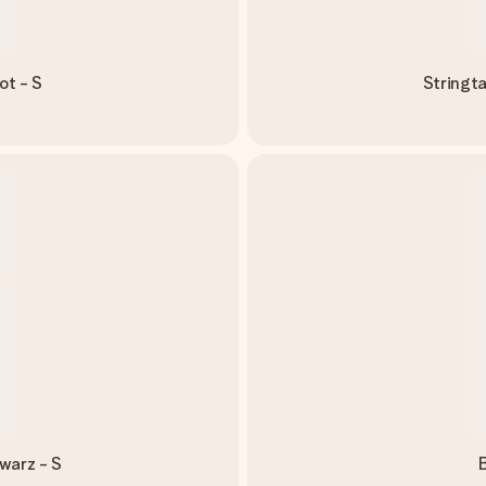
ot - S
Stringt
warz - S