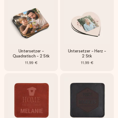
Erstelle etwas Einzigartiges in wenigen Schritten – mit
ihrem Namen, deinem Foto oder einer Nachricht von
Herzen. Kein Stress, nur pure Liebe für den perfekten
Moment.
Untersetzer -
Untersetzer - Herz -
Quadratisch - 2 Stk
2 Stk
11,99 €
11,99 €