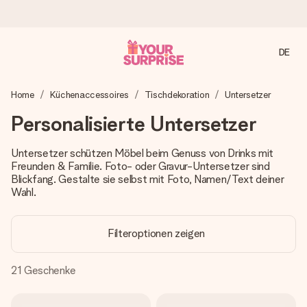
DE
Heute bestellt, in 1 Werktag verschickt
Home
Küchenaccessoires
Tischdekoration
Untersetzer
Wir bereiten dein Geschenk sorgfältig vor und schicken es
blitzschnell – damit du es genau zum richtigen Zeitpunkt
Personalisierte Untersetzer
überreichen kannst, wenn es am meisten zählt.
Untersetzer schützen Möbel beim Genuss von Drinks mit
Freunden & Familie. Foto- oder Gravur-Untersetzer sind
Blickfang. Gestalte sie selbst mit Foto, Namen/Text deiner
4,8 (basierend auf +15.000 Bewertungen)
Wahl.
Unsere Geschenke begeistern. Kunden bewerten uns mit
4,8 bei Google Reviews (Gesamtergebnis aller Länder, in
die wir versenden).
Filteroptionen zeigen
21
Geschenke
Mit Liebe gemacht, im Handumdrehen