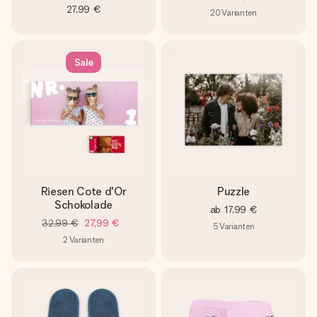
27,99 €
20
Varianten
Sale
Riesen Cote d'Or
Puzzle
Schokolade
ab
17,99 €
32,99 €
27,99 €
5
Varianten
2
Varianten