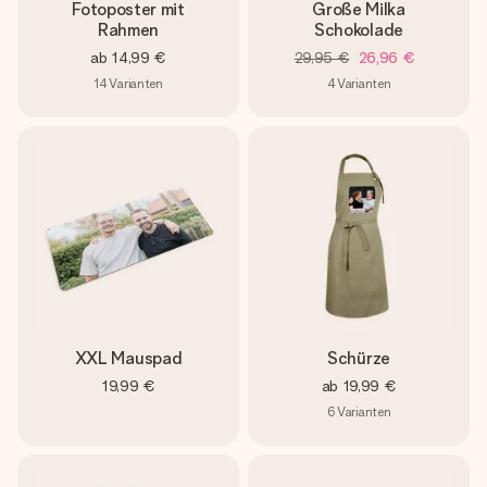
Fotoposter mit
Große Milka
Rahmen
Schokolade
ab
14,99 €
29,95 €
26,96 €
14
Varianten
4
Varianten
XXL Mauspad
Schürze
19,99 €
ab
19,99 €
6
Varianten