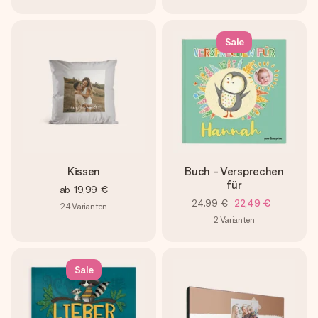
Sale
Kissen
Buch - Versprechen
für
ab
19,99 €
24,99 €
22,49 €
24
Varianten
2
Varianten
Sale