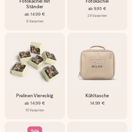
Fotokachel mit
Fotokachel
Ständer
ab
9,95 €
ab
14,99 €
24
Varianten
6
Varianten
Pralinen Viereckig
Kühltasche
ab
14,99 €
14,99 €
10
Varianten
Sale