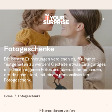
DE
Heute bestellt, in 1 Werktag verschickt
Wir bereiten dein Geschenk sorgfältig vor und schicken es
blitzschnell – damit du es genau zum richtigen Zeitpunkt
überreichen kannst, wenn es am meisten zählt.
Fotogeschenke
Die besten Erinnerungen verdienen es, für immer
festgehalten zu werden! Gestalte etwas Einzigartiges
4,8 (basierend auf +15.000 Bewertungen)
mit deinen eigenen Fotos und überrasche jemanden,
Unsere Geschenke begeistern. Kunden bewerten uns mit
der dir nahe steht, mit einem personalisierten
4,8 bei Google Reviews (Gesamtergebnis aller Länder, in
Fotogeschenk.
die wir versenden).
Home
Fotogeschenke
Mit Liebe gemacht, im Handumdrehen
Filteroptionen zeigen