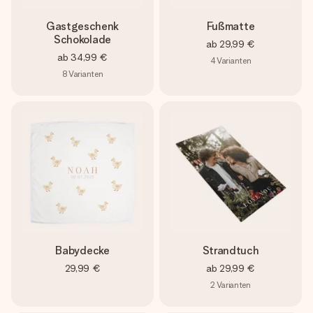
Gastgeschenk
Fußmatte
Schokolade
ab
29,99 €
ab
34,99 €
4
Varianten
8
Varianten
Babydecke
Strandtuch
29,99 €
ab
29,99 €
2
Varianten