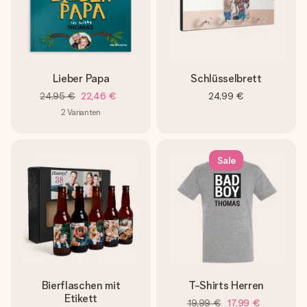
Lieber Papa
Schlüsselbrett
24,95 €
22,46 €
24,99 €
2
Varianten
Sale
Bierflaschen mit
T-Shirts Herren
Etikett
19,99 €
17,99 €