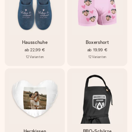
Hausschuhe
Boxershort
ab
22,99 €
ab
19,99 €
12
Varianten
12
Varianten
Herzkissen
BBQ-Schürze