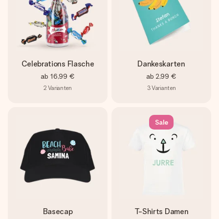
Celebrations Flasche
Dankeskarten
ab
16,99 €
ab
2,99 €
2
Varianten
3
Varianten
Sale
Basecap
T-Shirts Damen