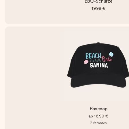
BBQ-Schürze
19,99 €
Basecap
ab
16,99 €
2
Varianten