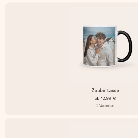
Zaubertasse
ab
12,99 €
2
Varianten