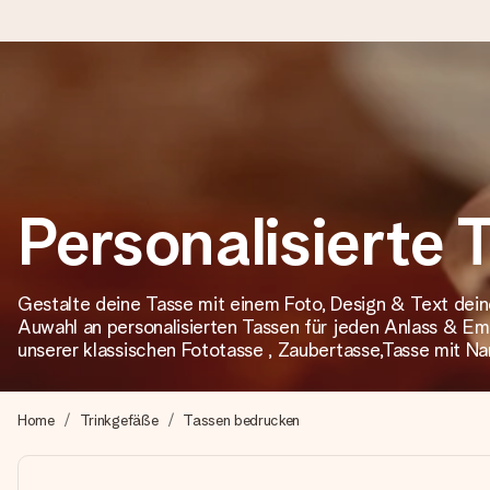
Heute bestellt, in 1 Werktag verschickt
Wir bereiten dein Geschenk sorgfältig vor und schicken es bli
Personalisierte 
4,8 (basierend auf +15.000 Bewertungen)
Unsere Geschenke begeistern. Kunden bewerten uns mit 4,8 be
Gestalte deine Tasse mit einem Foto, Design & Text dein
Auwahl an personalisierten Tassen für jeden Anlass & Emp
unserer klassischen Fototasse , Zaubertasse,Tasse mit Na
Mit Liebe gemacht, im Handumdrehen
Erstelle etwas Einzigartiges in wenigen Schritten – mit ihre
Home
Trinkgefäße
Tassen bedrucken