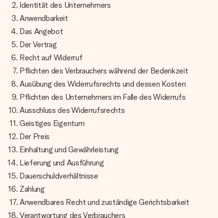
Erstelle etwas Einzigartiges in wenigen Schritten – mit
Identität des Unternehmers
ihrem Namen, deinem Foto oder einer Nachricht von
Anwendbarkeit
Herzen. Kein Stress, nur pure Liebe für den perfekten
Moment.
Das Angebot
Der Vertrag
Recht auf Widerruf
Pflichten des Verbrauchers während der Bedenkzeit
Ausübung des Widerrufsrechts und dessen Kosten
Pflichten des Unternehmers im Falle des Widerrufs
Ausschluss des Widerrufsrechts
Geistiges Eigentum
Der Preis
Einhaltung und Gewährleistung
Lieferung und Ausführung
Dauerschuldverhältnisse
Zahlung
Anwendbares Recht und zuständige Gerichtsbarkeit
Verantwortung des Verbrauchers