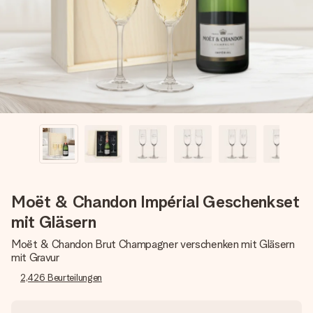
Erstelle etwas Einzigartiges in wenigen Schritten – mit
ihrem Namen, deinem Foto oder einer Nachricht von
Herzen. Kein Stress, nur pure Liebe für den perfekten
Moment.
Moët & Chandon Impérial Geschenkset
mit Gläsern
Moët & Chandon Brut Champagner verschenken mit Gläsern
mit Gravur
2,426
Beurteilungen