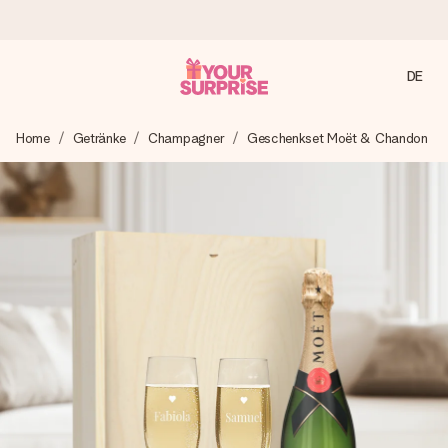
DE
Heute bestellt, in 1 Werktag verschickt
Home
Getränke
Champagner
Geschenkset Moët & Chandon
Wir bereiten dein Geschenk sorgfältig vor und schicken es
blitzschnell – damit du es genau zum richtigen Zeitpunkt
überreichen kannst, wenn es am meisten zählt.
4,8 (basierend auf +15.000 Bewertungen)
Unsere Geschenke begeistern. Kunden bewerten uns mit
4,8 bei Google Reviews (Gesamtergebnis aller Länder, in
die wir versenden).
Mit Liebe gemacht, im Handumdrehen