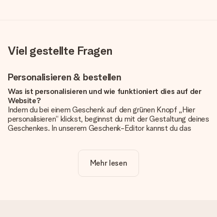
Viel gestellte Fragen
Personalisieren & bestellen
Was ist personalisieren und wie funktioniert dies auf der
Website?
Indem du bei einem Geschenk auf den grünen Knopf „Hier
personalisieren“ klickst, beginnst du mit der Gestaltung deines
Geschenkes. In unserem Geschenk-Editor kannst du das
Geschenk komplett nach Wunsch mit deinem eigenen Foto
und/oder Text gestalten. Wenn du möchtest, wählst du auch
noch eines unserer angebotenen Designs, um deinem
Mehr lesen
Geschenk die perfekte Ausstrahlung zu verleihen.
Ist die Personalisierung im Preis enthalten?
Der auf der Website angezeigte Preis ist inklusive der
Personalisierung. So ist und bleibt es übersichtlich!