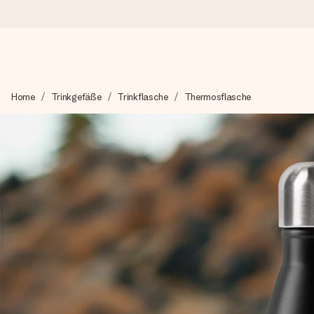
Heute bestellt, in 1 Werktag verschickt
Home
Trinkgefäße
Trinkflasche
Thermosflasche
Wir bereiten dein Geschenk sorgfältig vor und schicken es bli
4,8 (basierend auf +15.000 Bewertungen)
Unsere Geschenke begeistern. Kunden bewerten uns mit 4,8 be
Mit Liebe gemacht, im Handumdrehen
Erstelle etwas Einzigartiges in wenigen Schritten – mit ihre