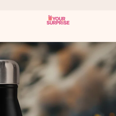
tzschnell – damit du es genau zum richtigen Zeitpunkt überreichen k
i Google Reviews (Gesamtergebnis aller Länder, in die wir versen
m Namen, deinem Foto oder einer Nachricht von Herzen. Kein Stress,