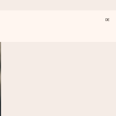
DE
annst, wenn es am meisten zählt.
den).
 nur pure Liebe für den perfekten Moment.