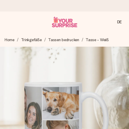
DE
Heute bestellt, in 1 Werktag verschickt
Home
Trinkgefäße
Tassen bedrucken
Tasse - Weiß
Wir bereiten dein Geschenk sorgfältig vor und schicken es
blitzschnell – damit du es genau zum richtigen Zeitpunkt
überreichen kannst, wenn es am meisten zählt.
4,8 (basierend auf +15.000 Bewertungen)
Unsere Geschenke begeistern. Kunden bewerten uns mit
4,8 bei Google Reviews (Gesamtergebnis aller Länder, in
die wir versenden).
Mit Liebe gemacht, im Handumdrehen