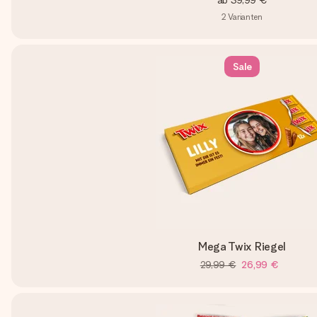
ab
39,99 €
2
Varianten
Sale
Mega Twix Riegel
29,99 €
26,99 €