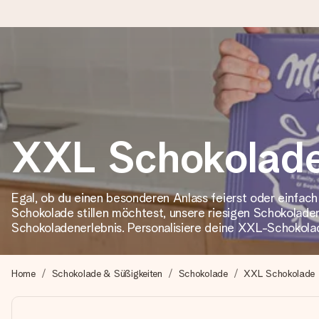
Heute bestellt, in 1 Werktag verschickt
Wir bereiten dein Geschenk sorgfältig vor und schicken es bli
XXL Schokolad
4,8 (basierend auf +15.000 Bewertungen)
Unsere Geschenke begeistern. Kunden bewerten uns mit 4,8 be
Egal, ob du einen besonderen Anlass feierst oder einfach
Schokolade stillen möchtest, unsere riesigen Schokolade
Schokoladenerlebnis. Personalisiere deine XXL-Schokolad
Mit Liebe gemacht, im Handumdrehen
Erstelle etwas Einzigartiges in wenigen Schritten – mit ihre
Home
Schokolade & Süßigkeiten
Schokolade
XXL Schokolade