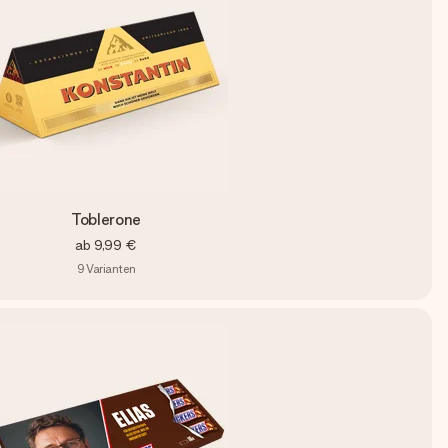
Toblerone
ab
9,99 €
9
Varianten