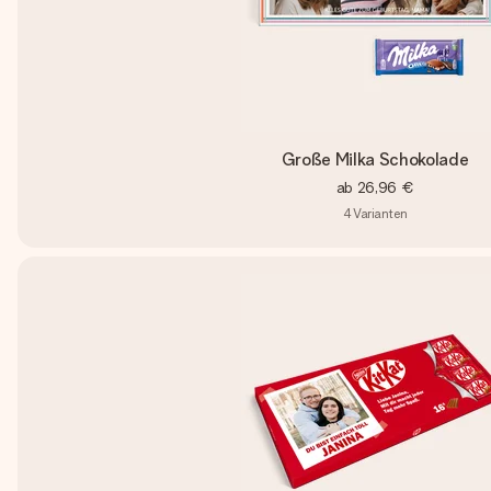
Große Milka Schokolade
ab
26,96 €
4
Varianten