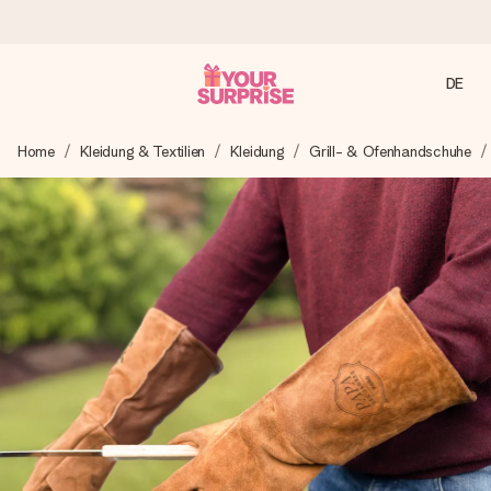
DE
Heute bestellt, in 1 Werktag verschickt
Home
Kleidung & Textilien
Kleidung
Grill- & Ofenhandschuhe
Wir bereiten dein Geschenk sorgfältig vor und schicken es
blitzschnell – damit du es genau zum richtigen Zeitpunkt
überreichen kannst, wenn es am meisten zählt.
4,8 (basierend auf +15.000 Bewertungen)
Unsere Geschenke begeistern. Kunden bewerten uns mit
4,8 bei Google Reviews (Gesamtergebnis aller Länder, in
die wir versenden).
Mit Liebe gemacht, im Handumdrehen