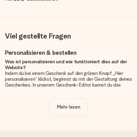
Viel gestellte Fragen
Personalisieren & bestellen
Was ist personalisieren und wie funktioniert dies auf der
Website?
Indem du bei einem Geschenk auf den grünen Knopf „Hier
personalisieren“ klickst, beginnst du mit der Gestaltung deines
Geschenkes. In unserem Geschenk-Editor kannst du das
Geschenk komplett nach Wunsch mit deinem eigenen Foto
und/oder Text gestalten. Wenn du möchtest, wählst du auch
noch eines unserer angebotenen Designs, um deinem
Mehr lesen
Geschenk die perfekte Ausstrahlung zu verleihen.
Ist die Personalisierung im Preis enthalten?
Der auf der Website angezeigte Preis ist inklusive der
Personalisierung. So ist und bleibt es übersichtlich!