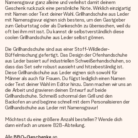
Namensgravur ganz alleine und verleihst damit deinem
Geschenk ruckzuck eine persönliche Note. Wirklich einzigartig
mit Namen oder Text deiner Wahl. Grillhandschuhe aus Leder
mit Namensgravur eignen sich bestens, um den Gastgeber
zum Geburtstag oder als Dankeschön zu überraschen, weil du
oft bei ihm mit isst. Du kannst dir selbstverständlich diese
coolen Grillhandschuhe aus Leder selbst gönnen.
Die Grillhandschuhe sind aus einer Stoff-Wildleder-
Büffelmischung gefertigt. Das Design der Ofenhandschuhe
aus Leder basiert auf industriellen Schweißerhandschuhen, so
dass das Set sehr robust aussieht und hitzebeständig ist.
Diese Grillhandschuhe aus Leder eignen sich sowohl für
Männer als auch für Frauen. Du fügst lediglich einen Namen
oder Text deiner Wahl im Editor hinzu. Dann machen wir uns an
die Arbeit und gravieren deinen Entwurf auf beide
Grillhandschuhe. Schmeiß schonmal den Grill und den
Backofen an und beginne schnell mit dem Personalisieren der
Grillhandschuhe aus Leder mit Namensgravur!
Möchtest du eine größere Anzahl bestellen? Wende dich
dann einfach an unsere B2B-Abteilung.
Alle
BBQ-Geschenke
an.