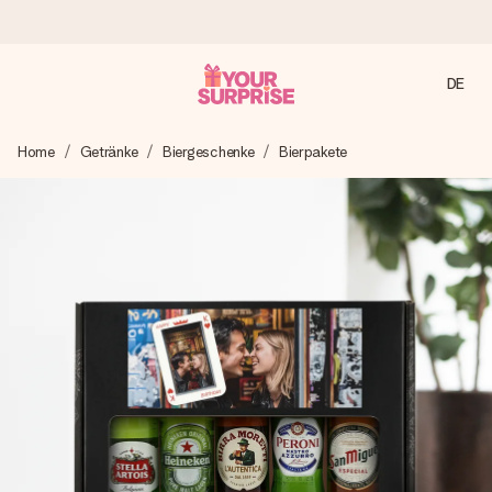
DE
Heute bestellt, in 1 Werktag verschickt
Home
Getränke
Biergeschenke
Bierpakete
Wir bereiten dein Geschenk sorgfältig vor und schicken es
blitzschnell – damit du es genau zum richtigen Zeitpunkt
überreichen kannst, wenn es am meisten zählt.
4,8 (basierend auf +15.000 Bewertungen)
Unsere Geschenke begeistern. Kunden bewerten uns mit
4,8 bei Google Reviews (Gesamtergebnis aller Länder, in
die wir versenden).
Mit Liebe gemacht, im Handumdrehen