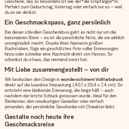
Geschenk, das so besonders ist wie der*die Empfänger*in.
Perfekt zum Geburtstag, Vatertag oder einfach nur so – weil
du an sie denkst.
Ein Geschmackspass, ganz persönlich
Bei dieser stilvollen Geschenkbox geht es nicht nur um die
besonderen Biere – es ist die persönliche Note, die sie wirklich
unvergesslich macht. Drucke ihren
Namen
in großen
Buchstaben, füge ein geschätztes
Foto
voller Erinnerungen
hinzu oder schreibe eine
Nachricht
direkt von Herzen. So
schenkst du etwas, das niemand sonst hat.
Mit Liebe zusammengestellt – von dir
Wir bedrucken dein Design in
wunderschönem Vollfarbdruck
direkt auf die luxuriöse Verpackung (40,1 x 29,4 x 7,4 cm). So
entsteht eine bleibende Erinnerung, die lange hält – auch
nachdem der letzte Schluck genossen wurde. Ideal für den
Bierkenner, den reiselustigen Genießer oder einfach
jemanden, der persönliche Geschenke mit Charakter liebt.
Gestalte noch heute ihre
Geschmacksreise