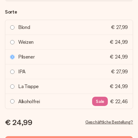
Sorte
Blond
€ 27,99
Weizen
€ 24,99
Pilsener
€ 24,99
IPA
€ 27,99
La Trappe
€ 24,99
Alkoholfrei
€ 22,46
Sale
€ 24,99
Geschäftliche Bestellung?