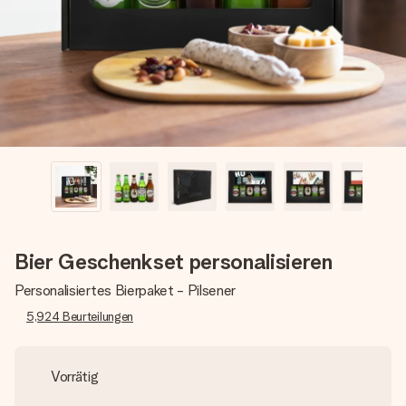
Erstelle etwas Einzigartiges in wenigen Schritten – mit
ihrem Namen, deinem Foto oder einer Nachricht von
Herzen. Kein Stress, nur pure Liebe für den perfekten
Moment.
Bier Geschenkset personalisieren
Personalisiertes Bierpaket - Pilsener
5,924
Beurteilungen
Vorrätig