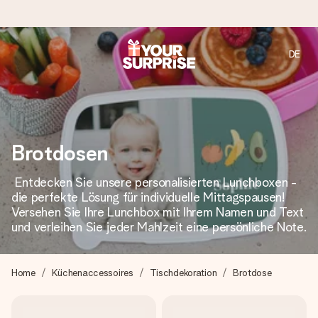
DE
Heute bestellt, in 1 Werktag verschickt
Wir bereiten dein Geschenk sorgfältig vor und schicken es
blitzschnell – damit du es genau zum richtigen Zeitpunkt
überreichen kannst, wenn es am meisten zählt.
Brotdosen
Entdecken Sie unsere personalisierten Lunchboxen -
4,8 (basierend auf +15.000 Bewertungen)
die perfekte Lösung für individuelle Mittagspausen!
Unsere Geschenke begeistern. Kunden bewerten uns mit
Versehen Sie Ihre Lunchbox mit Ihrem Namen und Text
4,8 bei Google Reviews (Gesamtergebnis aller Länder, in
und verleihen Sie jeder Mahlzeit eine persönliche Note.
die wir versenden).
Home
Küchenaccessoires
Tischdekoration
Brotdose
Mit Liebe gemacht, im Handumdrehen