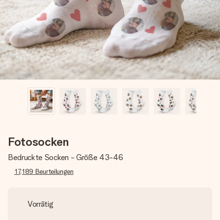
Erstelle etwas Einzigartiges in wenigen Schritten – mit
ihrem Namen, deinem Foto oder einer Nachricht von
Herzen. Kein Stress, nur pure Liebe für den perfekten
Moment.
Fotosocken
Bedruckte Socken - Größe 43-46
17,189
Beurteilungen
Vorrätig