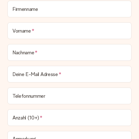
Alle Lieferungen erfolgen ohne Rechnung und/oder
Lieferschein. Die Rechnung zu deiner Bestellung erhältst du
Firmenname
zeitgleich mit der Bestätigungsmail und kannst sie jederzeit in
deinem MySurprise Account einsehen. Du kannst das
Geschenk also direkt beim Empfänger liefern lassen und es
Vorname
bleibt eine echte Überraschung!
Nachname
Deine E-Mail Adresse
Telefonnummer
Anzahl (10+)
Anmerkung