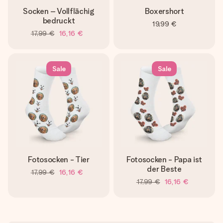
Socken – Vollflächig
Boxershort
bedruckt
19,99 €
17,99 €
16,16 €
Sale
Sale
Fotosocken - Tier
Fotosocken - Papa ist
der Beste
17,99 €
16,16 €
17,99 €
16,16 €