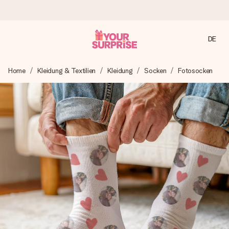
DE
Heute bestellt, in 1 Werktag verschickt
Home
Kleidung & Textilien
Kleidung
Socken
Fotosocken
Wir bereiten dein Geschenk sorgfältig vor und schicken es
blitzschnell – damit du es genau zum richtigen Zeitpunkt
überreichen kannst, wenn es am meisten zählt.
4,8 (basierend auf +15.000 Bewertungen)
Unsere Geschenke begeistern. Kunden bewerten uns mit
4,8 bei Google Reviews (Gesamtergebnis aller Länder, in
die wir versenden).
Mit Liebe gemacht, im Handumdrehen