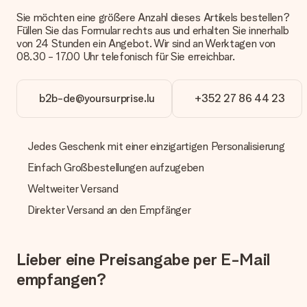
anbieten. Das Geschenk, das bestellt wird, wird als Paket oder
Sie möchten eine größere Anzahl dieses Artikels bestellen?
Päckchen versendet. Möchtest du wissen, ob es als Paket
Füllen Sie das Formular rechts aus und erhalten Sie innerhalb
oder Päckchen geliefert wird, kontaktiere bitte unseren
von 24 Stunden ein Angebot. Wir sind an Werktagen von
Kundenservice.
08.30 - 17.00 Uhr telefonisch für Sie erreichbar.
Zahlung
Wie kann ich meine Bestellung bezahlen?
b2b-de@yoursurprise.lu
+352 27 86 44 23
Wir bieten die folgenden Zahlungsoptionen an: Vorauskasse
mit normaler Überweisung, Sofortüberweisung, Paypal,
Kreditkarte oder auf Rechnung über Klarna. Bei einer
Jedes Geschenk mit einer einzigartigen Personalisierung
manuellen Überweisung verlängert sich die Lieferzeit des
Geschenks jedoch um 3 Werktage.
Einfach Großbestellungen aufzugeben
Geschenk empfangen
Weltweiter Versand
Was, wenn das Geschenk meine Erwartungen nicht
Direkter Versand an den Empfänger
erfüllt?
Sollte das Geschenk wider Erwarten deine Erwartungen nicht
erfüllen, bitten wir dich, unseren Kundenservice zu
Lieber eine Preisangabe per E-Mail
kontaktieren. Dort wird dir umgehend ein passender
Lösungsvorschlag unterbreitet.
empfangen?
Wird die Rechnung mit der Bestellung mitverschickt?