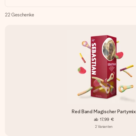
22
Geschenke
Red Band Magischer Partymix
ab
17,99 €
2
Varianten