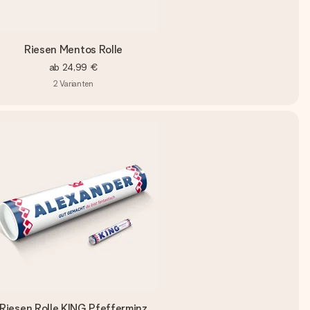
Riesen Mentos Rolle
ab
24,99 €
2
Varianten
Riesen Rolle KING Pfefferminz