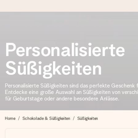
Heute bestellt, in 1 Werktag verschickt
Personalisierte
Wir bereiten dein Geschenk sorgfältig vor und schicken es bli
Süßigkeiten
4,8 (basierend auf +15.000 Bewertungen)
Unsere Geschenke begeistern. Kunden bewerten uns mit 4,8 be
Personalisierte Süßigkeiten sind das perfekte Geschenk 
Entdecke eine große Auswahl an Süßigkeiten von versch
für Geburtstage oder andere besondere Anlässe.
Mit Liebe gemacht, im Handumdrehen
Erstelle etwas Einzigartiges in wenigen Schritten – mit ihre
Home
Schokolade & Süßigkeiten
Süßigkeiten