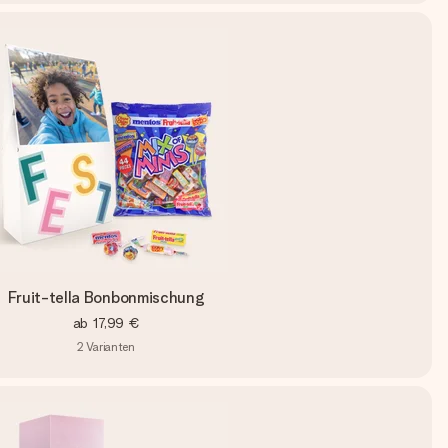
Fruit-tella Bonbonmischung
ab
17,99 €
2
Varianten