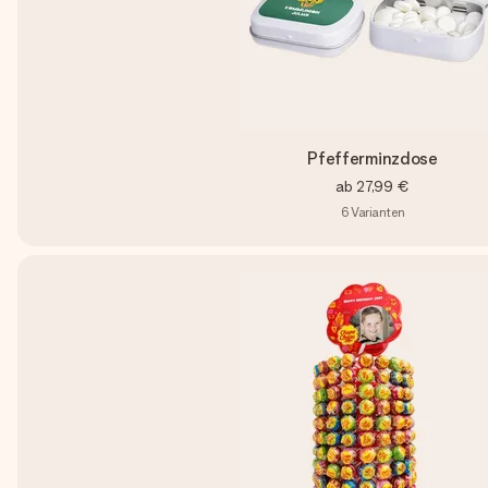
Pfefferminzdose
ab
27,99 €
6
Varianten