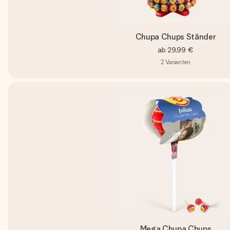
Chupa Chups Ständer
ab
29,99 €
2
Varianten
Mega Chupa Chups