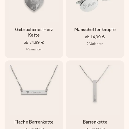
Gebrochenes Herz
Manschettenknöpfe
Kette
ab
14,99 €
ab
24,99 €
2
Varianten
4
Varianten
Flache Barrenkette
Barrenkette