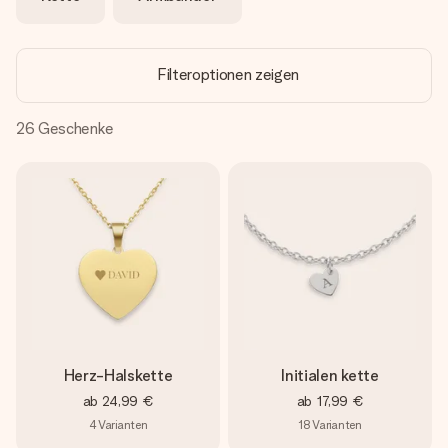
Erstelle etwas Einzigartiges in wenigen Schritten – mit
ihrem Namen, deinem Foto oder einer Nachricht von
Herzen. Kein Stress, nur pure Liebe für den perfekten
Moment.
Filteroptionen zeigen
26
Geschenke
Herz-Halskette
Initialen kette
ab
24,99 €
ab
17,99 €
4
Varianten
18
Varianten