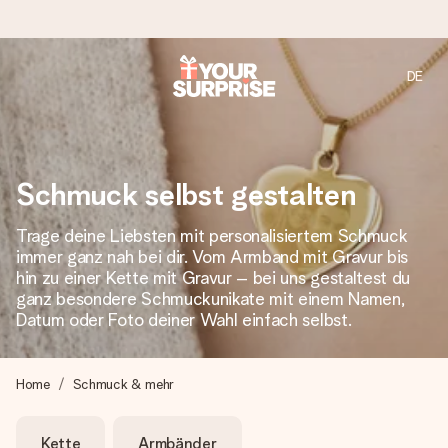
DE
Heute bestellt, in 1 Werktag verschickt
Wir bereiten dein Geschenk sorgfältig vor und schicken es
blitzschnell – damit du es genau zum richtigen Zeitpunkt
überreichen kannst, wenn es am meisten zählt.
Schmuck selbst gestalten
Trage deine Liebsten mit personalisiertem Schmuck
immer ganz nah bei dir. Vom Armband mit Gravur bis
4,8 (basierend auf +15.000 Bewertungen)
hin zu einer Kette mit Gravur – bei uns gestaltest du
Unsere Geschenke begeistern. Kunden bewerten uns mit
ganz besondere Schmuckunikate mit einem Namen,
4,8 bei Google Reviews (Gesamtergebnis aller Länder, in
Datum oder Foto deiner Wahl einfach selbst.
die wir versenden).
Home
Schmuck & mehr
Mit Liebe gemacht, im Handumdrehen
Kette
Armbänder