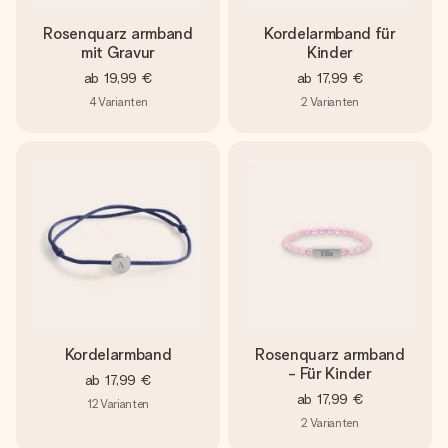
Rosenquarz armband
Kordelarmband für
mit Gravur
Kinder
ab
19,99 €
ab
17,99 €
4
Varianten
2
Varianten
Kordelarmband
Rosenquarz armband
- Für Kinder
ab
17,99 €
ab
17,99 €
12
Varianten
2
Varianten