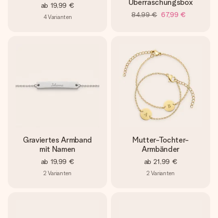
Überraschungsbox
ab
19,99 €
84,99 €
67,99 €
4
Varianten
Graviertes Armband
Mutter-Tochter-
mit Namen
Armbänder
ab
19,99 €
ab
21,99 €
2
Varianten
2
Varianten