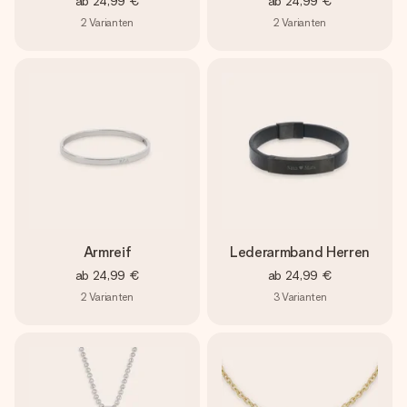
ab
24,99 €
ab
24,99 €
2
Varianten
2
Varianten
Armreif
Lederarmband Herren
ab
24,99 €
ab
24,99 €
2
Varianten
3
Varianten