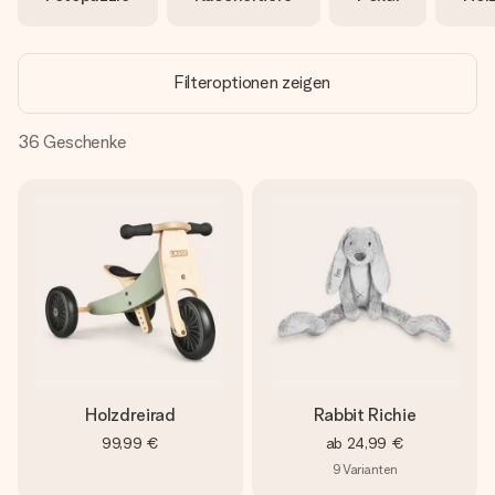
Erstelle etwas Einzigartiges in wenigen Schritten – mit
ihrem Namen, deinem Foto oder einer Nachricht von
Herzen. Kein Stress, nur pure Liebe für den perfekten
Moment.
Filteroptionen zeigen
36
Geschenke
Holzdreirad
Rabbit Richie
99,99 €
ab
24,99 €
9
Varianten