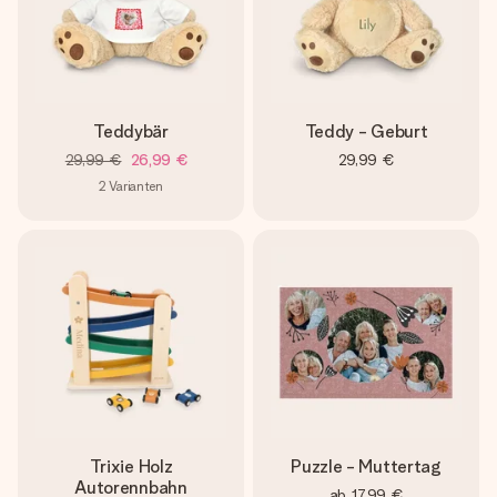
Teddybär
Teddy - Geburt
29,99 €
26,99 €
29,99 €
2
Varianten
Trixie Holz
Puzzle - Muttertag
Autorennbahn
ab
17,99 €