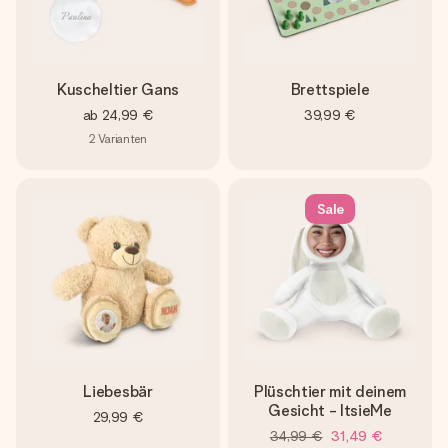
Kuscheltier Gans
Brettspiele
ab
24,99 €
39,99 €
2
Varianten
Sale
Liebesbär
Plüschtier mit deinem
Gesicht - ItsieMe
29,99 €
34,99 €
31,49 €