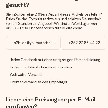
anbieten. Das Geschenk, das bestellt wird, wird als Paket oder
gesucht?
Päckchen versendet. Möchtest du wissen, ob es als Paket
oder Päckchen geliefert wird, kontaktiere bitte unseren
Sie möchten eine größere Anzahl dieses Artikels bestellen?
Kundenservice.
Füllen Sie das Formular rechts aus und erhalten Sie innerhalb
von 24 Stunden ein Angebot. Wir sind an Werktagen von
Zahlung
08.30 - 17.00 Uhr telefonisch für Sie erreichbar.
Wie kann ich meine Bestellung bezahlen?
Wir bieten die folgenden Zahlungsoptionen an: Vorauskasse
mit normaler Überweisung, Sofortüberweisung, Paypal,
b2b-de@yoursurprise.lu
+352 27 86 44 23
Kreditkarte oder auf Rechnung über Klarna. Bei einer
manuellen Überweisung verlängert sich die Lieferzeit des
Geschenks jedoch um 3 Werktage.
Jedes Geschenk mit einer einzigartigen Personalisierung
Geschenk empfangen
Einfach Großbestellungen aufzugeben
Was, wenn das Geschenk meine Erwartungen nicht
Weltweiter Versand
erfüllt?
Sollte das Geschenk wider Erwarten deine Erwartungen nicht
Direkter Versand an den Empfänger
erfüllen, bitten wir dich, unseren Kundenservice zu
kontaktieren. Dort wird dir umgehend ein passender
Lösungsvorschlag unterbreitet.
Lieber eine Preisangabe per E-Mail
Wird die Rechnung mit der Bestellung mitverschickt?
empfangen?