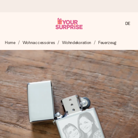
DE
Heute bestellt, in 1 Werktag verschickt
Home
Wohnaccessoires
Wohndekoration
Feuerzeug
Wir bereiten dein Geschenk sorgfältig vor und schicken es
blitzschnell – damit du es genau zum richtigen Zeitpunkt
überreichen kannst, wenn es am meisten zählt.
4,8 (basierend auf +15.000 Bewertungen)
Unsere Geschenke begeistern. Kunden bewerten uns mit
4,8 bei Google Reviews (Gesamtergebnis aller Länder, in
die wir versenden).
Mit Liebe gemacht, im Handumdrehen