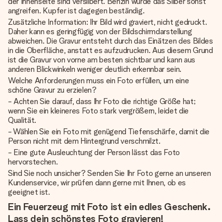
der Innenseite sind versilbert. Benzin würde das Silber sonst
angreifen. Kupfer ist dagegen beständig.
Zusätzliche Information: Ihr Bild wird graviert, nicht gedruckt.
Daher kann es geringfügig von der Bildschirmdarstellung
abweichen. Die Gravur entsteht durch das Einätzen des Bildes
in die Oberfläche, anstatt es aufzudrucken. Aus diesem Grund
ist die Gravur von vorne am besten sichtbar und kann aus
anderen Blickwinkeln weniger deutlich erkennbar sein.
Welche Anforderungen muss ein Foto erfüllen, um eine
schöne Gravur zu erzielen?
- Achten Sie darauf, dass Ihr Foto die richtige Größe hat;
wenn Sie ein kleineres Foto stark vergrößern, leidet die
Qualität.
- Wählen Sie ein Foto mit genügend Tiefenschärfe, damit die
Person nicht mit dem Hintergrund verschmilzt.
- Eine gute Ausleuchtung der Person lässt das Foto
hervorstechen.
Sind Sie noch unsicher? Senden Sie Ihr Foto gerne an unseren
Kundenservice, wir prüfen dann gerne mit Ihnen, ob es
geeignet ist.
Ein Feuerzeug mit Foto ist ein edles Geschenk.
Lass dein schönstes Foto gravieren!