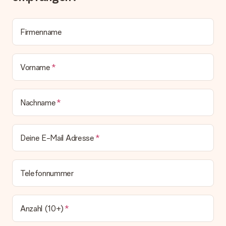
Alle Lieferungen erfolgen ohne Rechnung und/oder
Lieferschein. Die Rechnung zu deiner Bestellung erhältst du
zeitgleich mit der Bestätigungsmail und kannst sie jederzeit in
deinem MySurprise Account einsehen. Du kannst das
Firmenname
Geschenk also direkt beim Empfänger liefern lassen und es
bleibt eine echte Überraschung!
Vorname
Nachname
Deine E-Mail Adresse
Telefonnummer
Anzahl (10+)