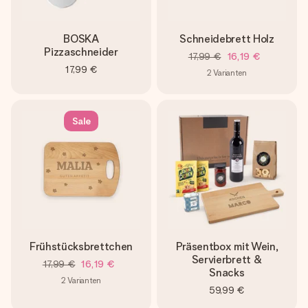
BOSKA
Schneidebrett Holz
Pizzaschneider
17,99 €
16,19 €
17,99 €
2
Varianten
Sale
Frühstücksbrettchen
Präsentbox mit Wein,
Servierbrett &
17,99 €
16,19 €
Snacks
2
Varianten
59,99 €