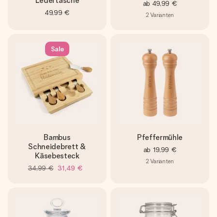
Ledertasche
ab
49,99 €
49,99 €
2
Varianten
Sale
Bambus
Pfeffermühle
Schneidebrett &
ab
19,99 €
Käsebesteck
2
Varianten
34,99 €
31,49 €