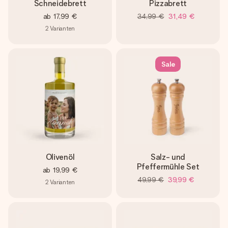
Schneidebrett
Pizzabrett
ab
17,99 €
34,99 €
31,49 €
2
Varianten
Sale
Olivenöl
Salz- und
Pfeffermühle Set
ab
19,99 €
49,99 €
39,99 €
2
Varianten