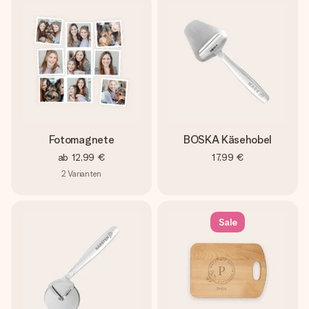
Fotomagnete
BOSKA Käsehobel
ab
12,99 €
17,99 €
2
Varianten
Sale