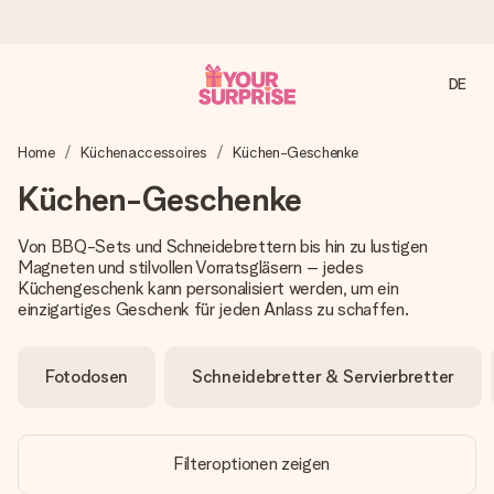
DE
Heute bestellt, in 1 Werktag verschickt
Home
Küchenaccessoires
Küchen-Geschenke
Wir bereiten dein Geschenk sorgfältig vor und schicken es
blitzschnell – damit du es genau zum richtigen Zeitpunkt
Küchen-Geschenke
überreichen kannst, wenn es am meisten zählt.
Von BBQ-Sets und Schneidebrettern bis hin zu lustigen
Magneten und stilvollen Vorratsgläsern – jedes
Küchengeschenk kann personalisiert werden, um ein
4,8 (basierend auf +15.000 Bewertungen)
einzigartiges Geschenk für jeden Anlass zu schaffen.
Unsere Geschenke begeistern. Kunden bewerten uns mit
4,8 bei Google Reviews (Gesamtergebnis aller Länder, in
die wir versenden).
Fotodosen
Schneidebretter & Servierbretter
Mit Liebe gemacht, im Handumdrehen
Filteroptionen zeigen