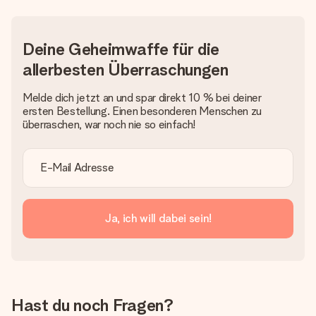
Erstelle etwas Einzigartiges in wenigen Schritten – mit
ihrem Namen, deinem Foto oder einer Nachricht von
Herzen. Kein Stress, nur pure Liebe für den perfekten
Moment.
Deine Geheimwaffe für die
allerbesten Überraschungen
Melde dich jetzt an und spar direkt 10 % bei deiner
ersten Bestellung. Einen besonderen Menschen zu
überraschen, war noch nie so einfach!
Ja, ich will dabei sein!
Hast du noch Fragen?