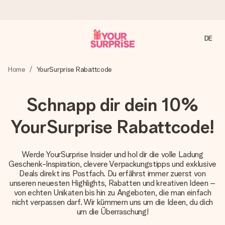
DE
Heute bestellt, in 1 Werktag verschickt
Home
YourSurprise Rabattcode
Wir bereiten dein Geschenk sorgfältig vor und schicken es
blitzschnell – damit du es genau zum richtigen Zeitpunkt
überreichen kannst, wenn es am meisten zählt.
Schnapp dir dein 10%
YourSurprise Rabattcode!
4,8 (basierend auf +15.000 Bewertungen)
Unsere Geschenke begeistern. Kunden bewerten uns mit
Werde YourSurprise Insider und hol dir die volle Ladung
4,8 bei Google Reviews (Gesamtergebnis aller Länder, in
Geschenk-Inspiration, clevere Verpackungstipps und exklusive
die wir versenden).
Deals direkt ins Postfach. Du erfährst immer zuerst von
unseren neuesten Highlights, Rabatten und kreativen Ideen –
von echten Unikaten bis hin zu Angeboten, die man einfach
nicht verpassen darf. Wir kümmern uns um die Ideen, du dich
Mit Liebe gemacht, im Handumdrehen
um die Überraschung!