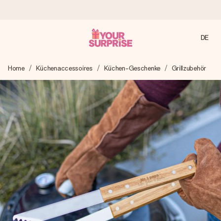
DE
Heute bestellt, in 1 Werktag verschickt
Home
Küchenaccessoires
Küchen-Geschenke
Grillzubehör
Wir bereiten dein Geschenk sorgfältig vor und schicken es
blitzschnell – damit du es genau zum richtigen Zeitpunkt
überreichen kannst, wenn es am meisten zählt.
4,8 (basierend auf +15.000 Bewertungen)
Unsere Geschenke begeistern. Kunden bewerten uns mit
4,8 bei Google Reviews (Gesamtergebnis aller Länder, in
die wir versenden).
Mit Liebe gemacht, im Handumdrehen