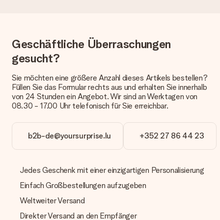
Die aktuelle Lieferzeit steht jeweils auf der Produktseite bei
dem Geschenk vermeldet. Du kannst darauf vertrauen, dass
eine fristgerechte Lieferung durch unsere Lieferdienste
erfolgt.
Geschäftliche Überraschungen
Welche Lieferoptionen stehen zur Verfügung?
gesucht?
Derzeit können wir (noch) keine verschiedenen Lieferoptionen
anbieten. Das Geschenk, das bestellt wird, wird als Paket oder
Sie möchten eine größere Anzahl dieses Artikels bestellen?
Päckchen versendet. Möchtest du wissen, ob es als Paket
Füllen Sie das Formular rechts aus und erhalten Sie innerhalb
oder Päckchen geliefert wird, kontaktiere bitte unseren
von 24 Stunden ein Angebot. Wir sind an Werktagen von
Kundenservice.
08.30 - 17.00 Uhr telefonisch für Sie erreichbar.
Zahlung
Wie kann ich meine Bestellung bezahlen?
b2b-de@yoursurprise.lu
+352 27 86 44 23
Wir bieten die folgenden Zahlungsoptionen an: Vorauskasse
mit normaler Überweisung, Sofortüberweisung, Paypal,
Kreditkarte oder auf Rechnung über Klarna. Bei einer
Jedes Geschenk mit einer einzigartigen Personalisierung
manuellen Überweisung verlängert sich die Lieferzeit des
Geschenks jedoch um 3 Werktage.
Einfach Großbestellungen aufzugeben
Geschenk empfangen
Weltweiter Versand
Was, wenn das Geschenk meine Erwartungen nicht
Direkter Versand an den Empfänger