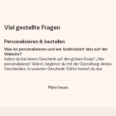
Viel gestellte Fragen
Personalisieren & bestellen
Was ist personalisieren und wie funktioniert dies auf der
Website?
Indem du bei einem Geschenk auf den grünen Knopf „Hier
personalisieren“ klickst, beginnst du mit der Gestaltung deines
Geschenkes. In unserem Geschenk-Editor kannst du das
Geschenk komplett nach Wunsch mit deinem eigenen Foto
und/oder Text gestalten. Wenn du möchtest, wählst du auch
noch eines unserer angebotenen Designs, um deinem
Mehr lesen
Geschenk die perfekte Ausstrahlung zu verleihen.
Ist die Personalisierung im Preis enthalten?
Der auf der Website angezeigte Preis ist inklusive der
Personalisierung. So ist und bleibt es übersichtlich!