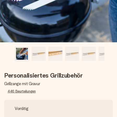
Erstelle etwas Einzigartiges in wenigen Schritten – mit
ihrem Namen, deinem Foto oder einer Nachricht von
Herzen. Kein Stress, nur pure Liebe für den perfekten
Moment.
Personalisiertes Grillzubehör
Grillzange mit Gravur
446
Beurteilungen
Vorrätig