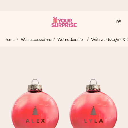
DE
Heute bestellt, in 1 Werktag verschickt
Home
Wohnaccessoires
Wohndekoration
Weihnachtskugeln & D
Wir bereiten dein Geschenk sorgfältig vor und schicken es
blitzschnell – damit du es genau zum richtigen Zeitpunkt
überreichen kannst, wenn es am meisten zählt.
4,8 (basierend auf +15.000 Bewertungen)
Unsere Geschenke begeistern. Kunden bewerten uns mit
4,8 bei Google Reviews (Gesamtergebnis aller Länder, in
die wir versenden).
Mit Liebe gemacht, im Handumdrehen