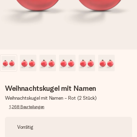
Erstelle etwas Einzigartiges in wenigen Schritten – mit
ihrem Namen, deinem Foto oder einer Nachricht von
Herzen. Kein Stress, nur pure Liebe für den perfekten
Moment.
Weihnachtskugel mit Namen
Weihnachtskugel mit Namen - Rot (2 Stück)
1,268
Beurteilungen
Vorrätig