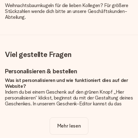
Weihnachtsbaumkugeln für die lieben Kollegen? Für größere
Stückzahlen wende dich bitte an unsere Geschäftskunden-
Abteilung.
Viel gestellte Fragen
Personalisieren & bestellen
Was ist personalisieren und wie funktioniert dies auf der
Website?
Indem du bei einem Geschenk auf den grünen Knopf „Hier
personalisieren“ klickst, beginnst du mit der Gestaltung deines
Geschenkes. In unserem Geschenk-Editor kannst du das
Geschenk komplett nach Wunsch mit deinem eigenen Foto
und/oder Text gestalten. Wenn du möchtest, wählst du auch
noch eines unserer angebotenen Designs, um deinem
Mehr lesen
Geschenk die perfekte Ausstrahlung zu verleihen.