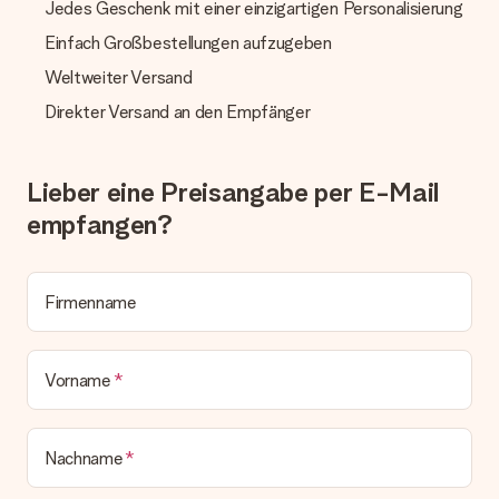
Jedes Geschenk mit einer einzigartigen Personalisierung
Geschenk empfangen
Einfach Großbestellungen aufzugeben
Was, wenn das Geschenk meine Erwartungen nicht
Weltweiter Versand
erfüllt?
Sollte das Geschenk wider Erwarten deine Erwartungen nicht
Direkter Versand an den Empfänger
erfüllen, bitten wir dich, unseren Kundenservice zu
kontaktieren. Dort wird dir umgehend ein passender
Lösungsvorschlag unterbreitet.
Lieber eine Preisangabe per E-Mail
Wird die Rechnung mit der Bestellung mitverschickt?
empfangen?
Alle Lieferungen erfolgen ohne Rechnung und/oder
Lieferschein. Die Rechnung zu deiner Bestellung erhältst du
zeitgleich mit der Bestätigungsmail und kannst sie jederzeit in
deinem MySurprise Account einsehen. Du kannst das
Firmenname
Geschenk also direkt beim Empfänger liefern lassen und es
bleibt eine echte Überraschung!
Vorname
Nachname