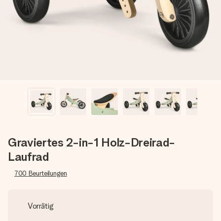
Erstelle etwas Einzigartiges in wenigen Schritten – mit
ihrem Namen, deinem Foto oder einer Nachricht von
Herzen. Kein Stress, nur pure Liebe für den perfekten
Moment.
Graviertes 2-in-1 Holz-Dreirad-
Laufrad
700
Beurteilungen
Vorrätig