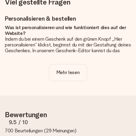
Viel gestellte Fragen
Personalisieren & bestellen
Was ist personalisieren und wie funktioniert dies auf der
Website?
Indem du bei einem Geschenk auf den grünen Knopf „Hier
personalisieren“ klickst, beginnst du mit der Gestaltung deines
Geschenkes. In unserem Geschenk-Editor kannst du das
Geschenk komplett nach Wunsch mit deinem eigenen Foto
und/oder Text gestalten. Wenn du möchtest, wählst du auch
noch eines unserer angebotenen Designs, um deinem
Mehr lesen
Geschenk die perfekte Ausstrahlung zu verleihen.
Ist die Personalisierung im Preis enthalten?
Der auf der Website angezeigte Preis ist inklusive der
Personalisierung. So ist und bleibt es übersichtlich!
Hat mein Foto die richtige Qualität?
Bewertungen
Wir möchten sicherstellen, dass du mit deinem Geschenk
rundum zufrieden bist. Deshalb ist es wichtig, qualitativ
9.5
/ 10
hochwertige Fotos zu verwenden. Wenn du dir nicht sicher
700 Beurteilungen
(
29 Meinungen
)
bist, ob dein Bild die erforderliche Qualität aufweist, wende