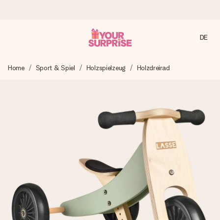
DE
Heute bestellt, in 1 Werktag verschickt
Home
Sport & Spiel
Holzspielzeug
Holzdreirad
Wir bereiten dein Geschenk sorgfältig vor und schicken es
blitzschnell – damit du es genau zum richtigen Zeitpunkt
überreichen kannst, wenn es am meisten zählt.
4,8 (basierend auf +15.000 Bewertungen)
Unsere Geschenke begeistern. Kunden bewerten uns mit
4,8 bei Google Reviews (Gesamtergebnis aller Länder, in
die wir versenden).
Mit Liebe gemacht, im Handumdrehen