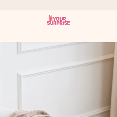
tzschnell – damit du es genau zum richtigen Zeitpunkt überreichen k
i Google Reviews (Gesamtergebnis aller Länder, in die wir versen
m Namen, deinem Foto oder einer Nachricht von Herzen. Kein Stress,