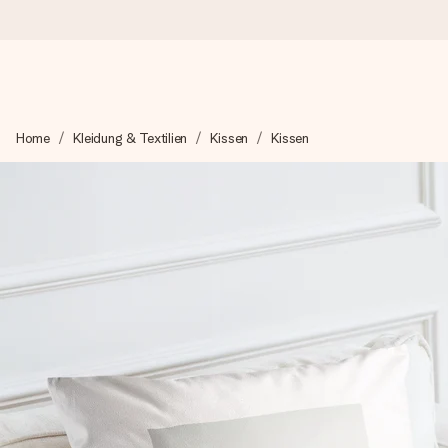
Heute bestellt, in 1 Werktag verschickt
Home
Kleidung & Textilien
Kissen
Kissen
Wir bereiten dein Geschenk sorgfältig vor und schicken es bli
4,8 (basierend auf +15.000 Bewertungen)
Unsere Geschenke begeistern. Kunden bewerten uns mit 4,8 be
Mit Liebe gemacht, im Handumdrehen
Erstelle etwas Einzigartiges in wenigen Schritten – mit ihre