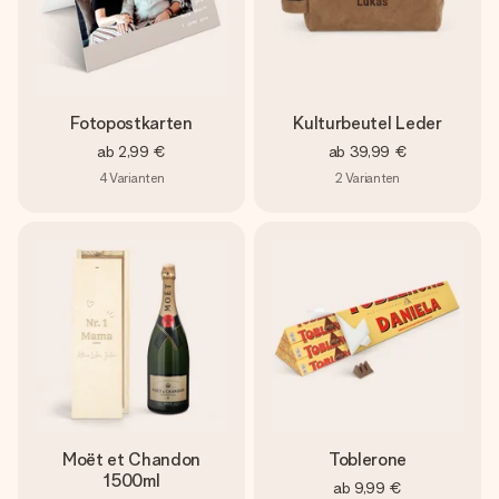
Fotopostkarten
Kulturbeutel Leder
ab
2,99 €
ab
39,99 €
4
Varianten
2
Varianten
Moët et Chandon
Toblerone
1500ml
ab
9,99 €