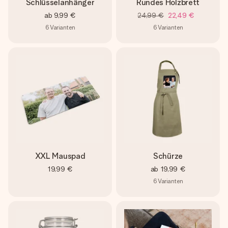
Schlüsselanhänger
Rundes Holzbrett
ab
9,99 €
24,99 €
22,49 €
6
Varianten
6
Varianten
XXL Mauspad
Schürze
19,99 €
ab
19,99 €
6
Varianten