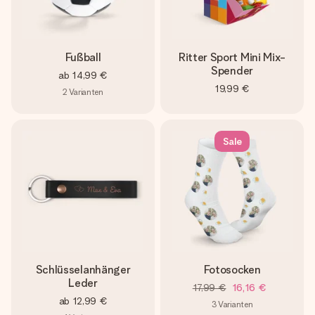
Fußball
Ritter Sport Mini Mix-
Spender
ab
14,99 €
19,99 €
2
Varianten
Sale
Schlüsselanhänger
Fotosocken
Leder
17,99 €
16,16 €
ab
12,99 €
3
Varianten