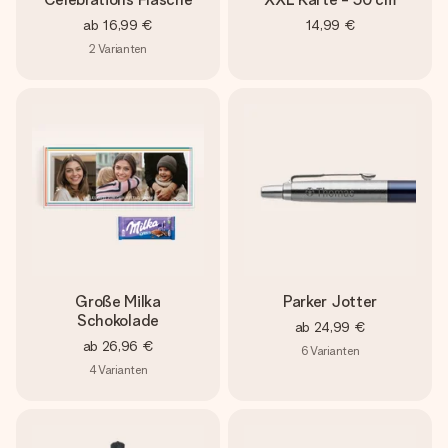
ab
16,99 €
14,99 €
2
Varianten
Große Milka
Parker Jotter
Schokolade
ab
24,99 €
ab
26,96 €
6
Varianten
4
Varianten