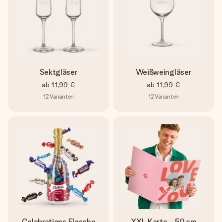
Sektgläser
Weißweingläser
ab
11,99 €
ab
11,99 €
12
Varianten
12
Varianten
Celebrations Flasche
XXL Karte - 50 cm