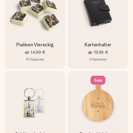
Pralinen Viereckig
Kartenhalter
ab
14,99 €
ab
19,99 €
10
Varianten
4
Varianten
Sale