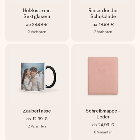
Holzkiste mit
Riesen kinder
Sektgläsern
Schokolade
ab
29,99 €
ab
19,99 €
3
Varianten
2
Varianten
Zaubertasse
Schreibmappe -
Leder
ab
12,99 €
ab
24,99 €
2
Varianten
6
Varianten