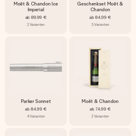
Moët & Chandon Ice
Geschenkset Moët &
Imperial
Chandon
ab
89,99 €
ab
84,99 €
2
Varianten
3
Varianten
Parker Sonnet
Moët & Chandon
ab
84,99 €
ab
74,99 €
4
Varianten
2
Varianten