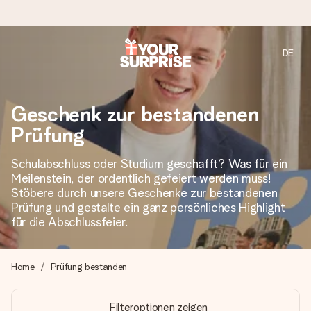
DE
Heute bestellt, in 1 Werktag verschickt
Wir bereiten dein Geschenk sorgfältig vor und schicken es
Geschenk zur bestandenen
blitzschnell – damit du es genau zum richtigen Zeitpunkt
überreichen kannst, wenn es am meisten zählt.
Prüfung
Schulabschluss oder Studium geschafft? Was für ein
Meilenstein, der ordentlich gefeiert werden muss!
4,8 (basierend auf +15.000 Bewertungen)
Stöbere durch unsere Geschenke zur bestandenen
Unsere Geschenke begeistern. Kunden bewerten uns mit
Prüfung und gestalte ein ganz persönliches Highlight
4,8 bei Google Reviews (Gesamtergebnis aller Länder, in
für die Abschlussfeier.
die wir versenden).
Home
Prüfung bestanden
Mit Liebe gemacht, im Handumdrehen
Filteroptionen zeigen