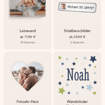
Leinwand
Straßenschilder
ab
17,99 €
ab
29,99 €
16
Varianten
2
Varianten
Fotouhr-Herz
Wandsticker