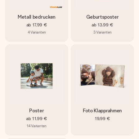
Metall bedrucken
Geburtsposter
ab
17,99 €
ab
13,99 €
4
Varianten
3
Varianten
Poster
Foto Klapprahmen
ab
11,99 €
19,99 €
14
Varianten