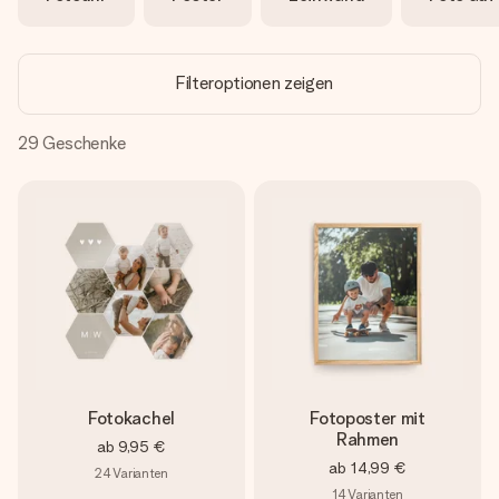
Erstelle etwas Einzigartiges in wenigen Schritten – mit
ihrem Namen, deinem Foto oder einer Nachricht von
Herzen. Kein Stress, nur pure Liebe für den perfekten
Moment.
Filteroptionen zeigen
29
Geschenke
Fotokachel
Fotoposter mit
Rahmen
ab
9,95 €
ab
14,99 €
24
Varianten
14
Varianten