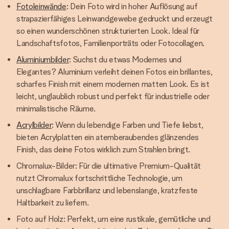
Fotoleinwände
: Dein Foto wird in hoher Auflösung auf
strapazierfähiges Leinwandgewebe gedruckt und erzeugt
so einen wunderschönen strukturierten Look. Ideal für
Landschaftsfotos, Familienporträts oder Fotocollagen.
Aluminiumbilder
: Suchst du etwas Modernes und
Elegantes? Aluminium verleiht deinen Fotos ein brillantes,
scharfes Finish mit einem modernen matten Look. Es ist
leicht, unglaublich robust und perfekt für industrielle oder
minimalistische Räume.
Acrylbilder
: Wenn du lebendige Farben und Tiefe liebst,
bieten Acrylplatten ein atemberaubendes glänzendes
Finish, das deine Fotos wirklich zum Strahlen bringt.
Chromalux-Bilder: Für die ultimative Premium-Qualität
nutzt Chromalux fortschrittliche Technologie, um
unschlagbare Farbbrillanz und lebenslange, kratzfeste
Haltbarkeit zu liefern.
Foto auf Holz: Perfekt, um eine rustikale, gemütliche und