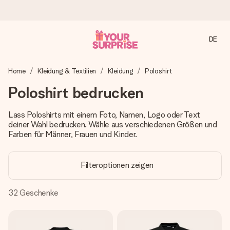
DE
Heute bestellt, in 1 Werktag verschickt
Home
Kleidung & Textilien
Kleidung
Poloshirt
Wir bereiten dein Geschenk sorgfältig vor und schicken es
blitzschnell – damit du es genau zum richtigen Zeitpunkt
Poloshirt bedrucken
überreichen kannst, wenn es am meisten zählt.
Lass Poloshirts mit einem Foto, Namen, Logo oder Text
deiner Wahl bedrucken. Wähle aus verschiedenen Größen und
Farben für Männer, Frauen und Kinder.
4,8 (basierend auf +15.000 Bewertungen)
Unsere Geschenke begeistern. Kunden bewerten uns mit
4,8 bei Google Reviews (Gesamtergebnis aller Länder, in
Filteroptionen zeigen
die wir versenden).
32
Geschenke
Mit Liebe gemacht, im Handumdrehen