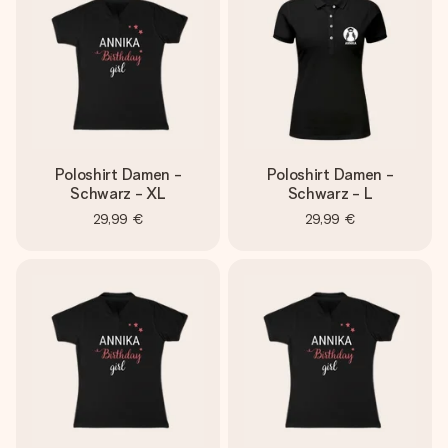
Erstelle etwas Einzigartiges in wenigen Schritten – mit
ihrem Namen, deinem Foto oder einer Nachricht von
Herzen. Kein Stress, nur pure Liebe für den perfekten
Moment.
Poloshirt Damen -
Poloshirt Damen -
Schwarz - XL
Schwarz - L
29,99 €
29,99 €