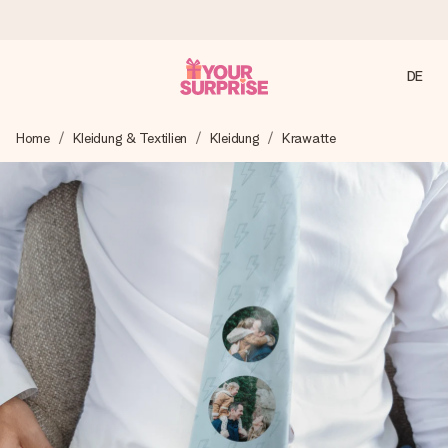
DE
Heute bestellt, in 1 Werktag verschickt
Home
Kleidung & Textilien
Kleidung
Krawatte
Wir bereiten dein Geschenk sorgfältig vor und schicken es
blitzschnell – damit du es genau zum richtigen Zeitpunkt
überreichen kannst, wenn es am meisten zählt.
4,8 (basierend auf +15.000 Bewertungen)
Unsere Geschenke begeistern. Kunden bewerten uns mit
4,8 bei Google Reviews (Gesamtergebnis aller Länder, in
die wir versenden).
Mit Liebe gemacht, im Handumdrehen