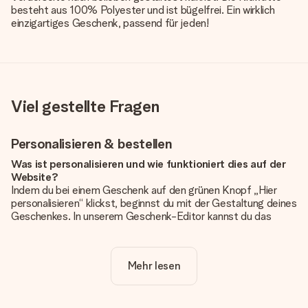
besteht aus 100% Polyester und ist bügelfrei. Ein wirklich
einzigartiges Geschenk, passend für jeden!
Viel gestellte Fragen
Personalisieren & bestellen
Was ist personalisieren und wie funktioniert dies auf der
Website?
Indem du bei einem Geschenk auf den grünen Knopf „Hier
personalisieren“ klickst, beginnst du mit der Gestaltung deines
Geschenkes. In unserem Geschenk-Editor kannst du das
Geschenk komplett nach Wunsch mit deinem eigenen Foto
und/oder Text gestalten. Wenn du möchtest, wählst du auch
noch eines unserer angebotenen Designs, um deinem
Mehr lesen
Geschenk die perfekte Ausstrahlung zu verleihen.
Ist die Personalisierung im Preis enthalten?
Der auf der Website angezeigte Preis ist inklusive der