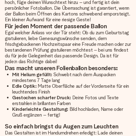
hoch, füge deinen Wunschtext hinzu – und fertig ist dein
persönlicher Fotoballon. Die Überraschung ist garantiert, wenn
der Ballon beim Öffnen des Kartons schwebend emporsteigt.
Ein kleiner Aufwand für eine riesige Geste!
Für jeden Moment der passende Ballon
Egal welcher Anlass vor der Tür steht: Ob du zum Geburtstag
gratulieren, liebe Genesungswünsche senden, dem
frischgebackenen Hochzeitspaar eine Freude machen oder zur
bestandenen Prüfung gratulieren möchtest – bei uns findest
du für jede Gelegenheit das passende Design. Da ist für
jede:n das Richtige dabei!
Das macht unseren Folienballon besonders:
Mit Helium gefüllt:
Schwebt nach dem Auspacken
mindestens 7 Tage lang
Edle Optik:
Matte Oberfläche auf der Vorderseite für ein
leuchtendes Finish
Gestochen scharfer Druck:
Deine Fotos und Texte
erstrahlen in brillanten Farben
Kinderleichte Gestaltung:
Bild hochladen, Name oder
Gruß ergänzen – fertig!
So einfach bringst du Augen zum Leuchten
Das Gestalten ist im Handumdrehen erledigt: Lade deinen