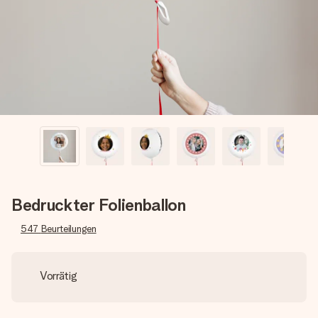
Erstelle etwas Einzigartiges in wenigen Schritten – mit
ihrem Namen, deinem Foto oder einer Nachricht von
Herzen. Kein Stress, nur pure Liebe für den perfekten
Moment.
Bedruckter Folienballon
547
Beurteilungen
Vorrätig