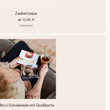
Zaubertasse
ab
12,99 €
2
Varianten
erci Schokolade mit Grußkarte