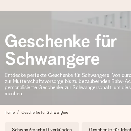
Heute bestellt, in 1 Werktag verschickt
Geschenke für
Wir bereiten dein Geschenk sorgfältig vor und schicken es bli
Schwangere
4,8 (basierend auf +15.000 Bewertungen)
Entdecke perfekte Geschenke für Schwangere! Von du
Unsere Geschenke begeistern. Kunden bewerten uns mit 4,8 be
zur Mutterschaftsvorsorge bis zu bezaubernden Baby-Ac
personalisierte Geschenke zur Schwangerschaft, um dies
machen.
Mit Liebe gemacht, im Handumdrehen
Erstelle etwas Einzigartiges in wenigen Schritten – mit ihre
Home
Geschenke für Schwangere
Schwangerschaft verkünden
Geschenke für fris