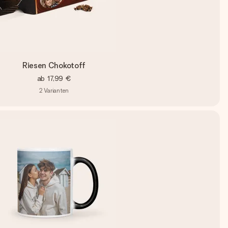
Riesen Chokotoff
ab
17,99 €
2
Varianten