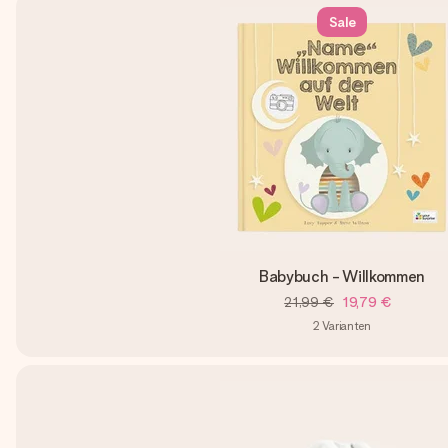
Sale
Babybuch - Willkommen
21,99 €
19,79 €
2
Varianten