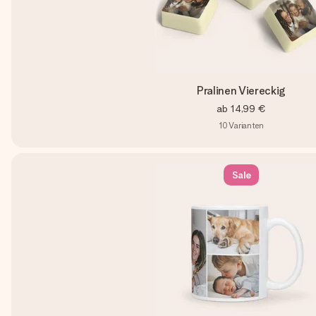
Pralinen Viereckig
ab
14,99 €
10
Varianten
Sale