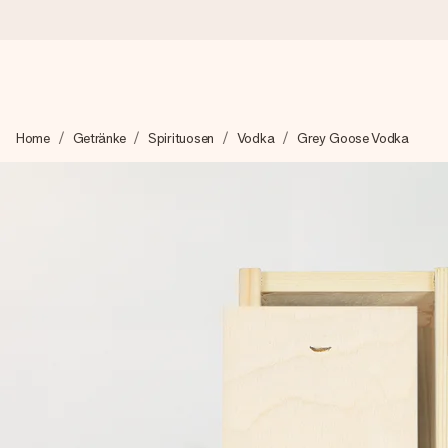
Heute bestellt, in 1 Werktag verschickt
Home
Getränke
Spirituosen
Vodka
Grey Goose Vodka
Wir bereiten dein Geschenk sorgfältig vor und schicken es bli
4,8 (basierend auf +15.000 Bewertungen)
Unsere Geschenke begeistern. Kunden bewerten uns mit 4,8 be
Mit Liebe gemacht, im Handumdrehen
Erstelle etwas Einzigartiges in wenigen Schritten – mit ihre