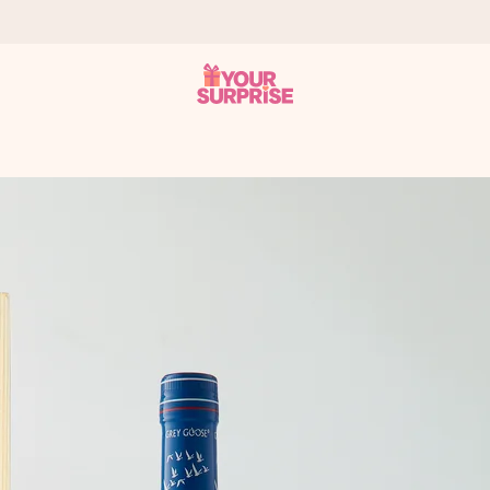
tzschnell – damit du es genau zum richtigen Zeitpunkt überreichen k
i Google Reviews (Gesamtergebnis aller Länder, in die wir versen
m Namen, deinem Foto oder einer Nachricht von Herzen. Kein Stress,