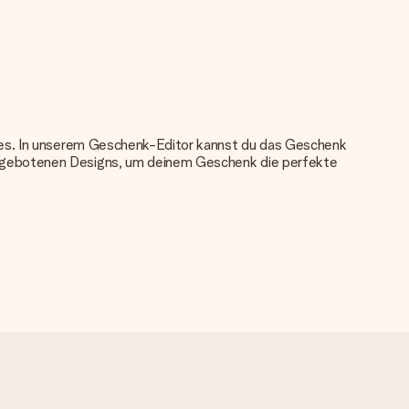
nkes. In unserem Geschenk-Editor kannst du das Geschenk
angebotenen Designs, um deinem Geschenk die perfekte
u verwenden. Wenn du dir nicht sicher bist, ob dein Bild die
das du bestellen möchtest. Unser Kundenservice kann dann die
tei verwenden? Kontaktiere bitte unseren Kundenservice, dort