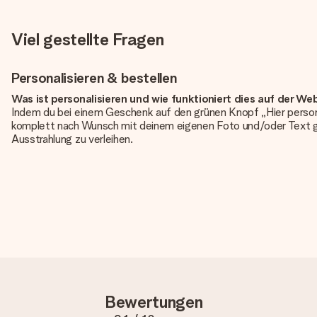
Viel gestellte Fragen
Personalisieren & bestellen
Was ist personalisieren und wie funktioniert dies auf der We
Indem du bei einem Geschenk auf den grünen Knopf „Hier person
komplett nach Wunsch mit deinem eigenen Foto und/oder Text g
Ausstrahlung zu verleihen.
Ist die Personalisierung im Preis enthalten?
Der auf der Website angezeigte Preis ist inklusive der Personalisi
Hat mein Foto die richtige Qualität?
Wir möchten sicherstellen, dass du mit deinem Geschenk rundum zu
erforderliche Qualität aufweist, wende dich bitte an unseren 
Qualität für dich überprüfen!
Welche Dateien kann ich hochladen?
Es können JPG und PNG Dateien in unseren Editor hochgeladen w
Bewertungen
wird dir gerne weitergeholfen, sodass du dein Geschenk gestalte