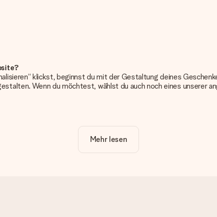
bsite?
alisieren“ klickst, beginnst du mit der Gestaltung deines Gesche
estalten. Wenn du möchtest, wählst du auch noch eines unserer 
erung. So ist und bleibt es übersichtlich!
Mehr lesen
frieden bist. Deshalb ist es wichtig, qualitativ hochwertige Fotos z
Kundenservice und füge dein Foto zusammen mit dem Geschenk bei, 
erden. Ist dies zu technisch oder möchtest du eine andere Bildda
n kannst!