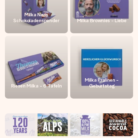
Milka Naps
Schokoladenspender
Milka Brownies - Liebe
Milka Pralinen -
Riesen Milka - 6 Tafeln
Geburtstag