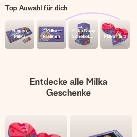
Top Auwahl für dich
Riesen
Milka
Milka Naps
Milka
Pralinen
Schokolad
Milka Herz
enspender
Entdecke alle Milka
Geschenke