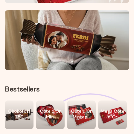
Bestsellers
Chokotoff
Côte d’Or
Côte d’Or
Mega Côte
250
Mini
Vintage
d'Or
Gramm
Bouchée -
Chocolade
Herz
Box