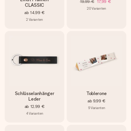
19,99 €
17,99 €
CLASSIC
20
Varianten
ab
14,99 €
2
Varianten
Schlüsselanhänger
Toblerone
Leder
ab
9,99 €
ab
12,99 €
9
Varianten
4
Varianten