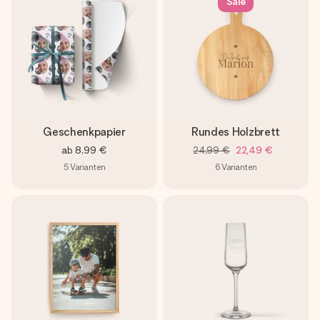
Sale
Geschenkpapier
Rundes Holzbrett
ab
8,99 €
24,99 €
22,49 €
5
Varianten
6
Varianten