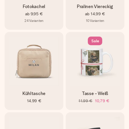
Fotokachel
Pralinen Viereckig
ab
9,95 €
ab
14,99 €
24
Varianten
10
Varianten
Sale
Kühltasche
Tasse - Weiß
14,99 €
11,99 €
10,79 €