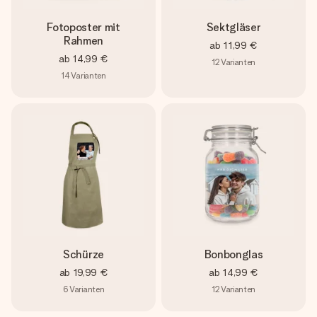
Fotoposter mit
Sektgläser
Rahmen
ab
11,99 €
ab
14,99 €
12
Varianten
14
Varianten
Schürze
Bonbonglas
ab
19,99 €
ab
14,99 €
6
Varianten
12
Varianten