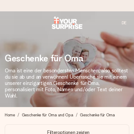
DE
Heute bestellt, in 1 Werktag verschickt
Wir bereiten dein Geschenk sorgfältig vor und schicken es
blitzschnell – damit du es genau zum richtigen Zeitpunkt
überreichen kannst, wenn es am meisten zählt.
Geschenke für Oma
Oma ist eine der besondersten Menschen, also solltest
du sie ab und an verwöhnen! Überrasche sie mit einem
4,8 (basierend auf +15.000 Bewertungen)
unserer einzigartigen Geschenke für Oma,
Unsere Geschenke begeistern. Kunden bewerten uns mit
personalisiert mit Foto, Namen und/oder Text deiner
4,8 bei Google Reviews (Gesamtergebnis aller Länder, in
Wahl.
die wir versenden).
Home
Geschenke für Oma und Opa
Geschenke für Oma
Mit Liebe gemacht, im Handumdrehen
Filteroptionen zeigen