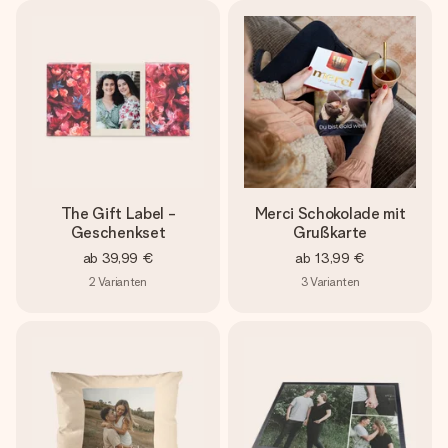
The Gift Label -
Merci Schokolade mit
Geschenkset
Grußkarte
ab
39,99 €
ab
13,99 €
2
Varianten
3
Varianten