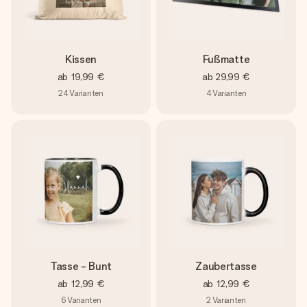
Kissen
Fußmatte
ab
19,99 €
ab
29,99 €
24
Varianten
4
Varianten
Tasse - Bunt
Zaubertasse
ab
12,99 €
ab
12,99 €
6
Varianten
2
Varianten