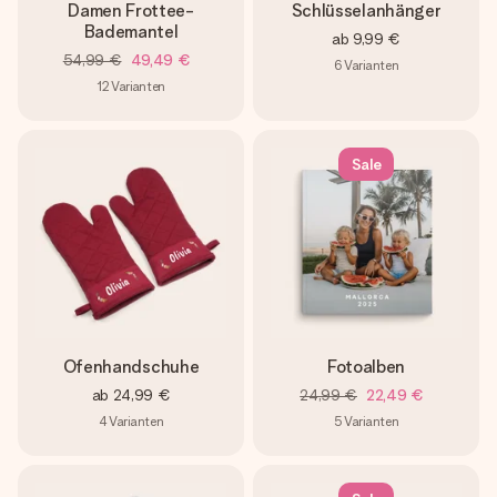
Damen Frottee-
Schlüsselanhänger
Bademantel
ab
9,99 €
54,99 €
49,49 €
6
Varianten
12
Varianten
Sale
Ofenhandschuhe
Fotoalben
ab
24,99 €
24,99 €
22,49 €
4
Varianten
5
Varianten