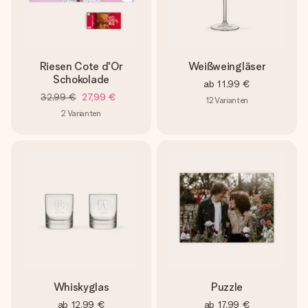
Riesen Cote d'Or
Weißweingläser
Schokolade
ab
11,99 €
32,99 €
27,99 €
12
Varianten
2
Varianten
Whiskyglas
Puzzle
ab
12,99 €
ab
17,99 €