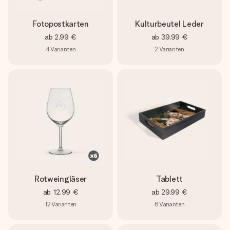
Fotopostkarten
Kulturbeutel Leder
ab
2,99 €
ab
39,99 €
4
Varianten
2
Varianten
Rotweingläser
Tablett
ab
12,99 €
ab
29,99 €
12
Varianten
6
Varianten