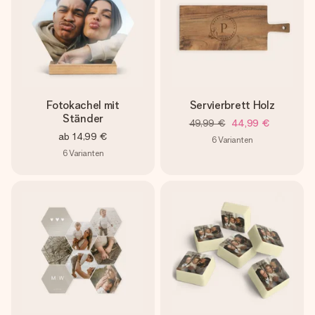
Fotokachel mit
Servierbrett Holz
Ständer
49,99 €
44,99 €
ab
14,99 €
6
Varianten
6
Varianten