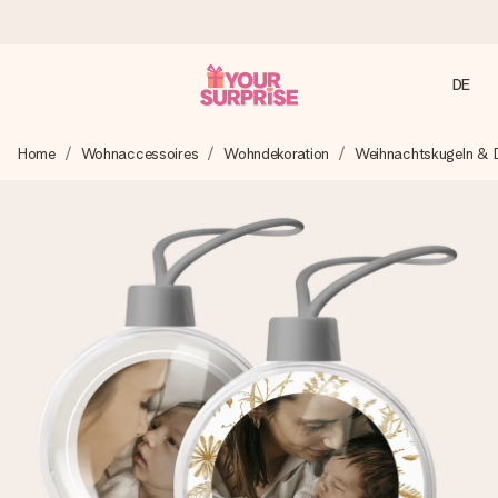
DE
Heute bestellt, in 1 Werktag verschickt
Home
Wohnaccessoires
Wohndekoration
Weihnachtskugeln & D
Wir bereiten dein Geschenk sorgfältig vor und schicken es
blitzschnell – damit du es genau zum richtigen Zeitpunkt
überreichen kannst, wenn es am meisten zählt.
4,8 (basierend auf +15.000 Bewertungen)
Unsere Geschenke begeistern. Kunden bewerten uns mit
4,8 bei Google Reviews (Gesamtergebnis aller Länder, in
die wir versenden).
Mit Liebe gemacht, im Handumdrehen