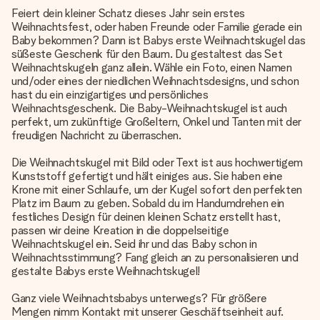
Feiert dein kleiner Schatz dieses Jahr sein erstes
Weihnachtsfest, oder haben Freunde oder Familie gerade ein
Baby bekommen? Dann ist Babys erste Weihnachtskugel das
süßeste Geschenk für den Baum. Du gestaltest das Set
Weihnachtskugeln ganz allein. Wähle ein Foto, einen Namen
und/oder eines der niedlichen Weihnachtsdesigns, und schon
hast du ein einzigartiges und persönliches
Weihnachtsgeschenk. Die Baby-Weihnachtskugel ist auch
perfekt, um zukünftige Großeltern, Onkel und Tanten mit der
freudigen Nachricht zu überraschen.
Die Weihnachtskugel mit Bild oder Text ist aus hochwertigem
Kunststoff gefertigt und hält einiges aus. Sie haben eine
Krone mit einer Schlaufe, um der Kugel sofort den perfekten
Platz im Baum zu geben. Sobald du im Handumdrehen ein
festliches Design für deinen kleinen Schatz erstellt hast,
passen wir deine Kreation in die doppelseitige
Weihnachtskugel ein. Seid ihr und das Baby schon in
Weihnachtsstimmung? Fang gleich an zu personalisieren und
gestalte Babys erste Weihnachtskugel!
Ganz viele Weihnachtsbabys unterwegs? Für größere
Mengen nimm Kontakt mit unserer Geschäftseinheit auf.