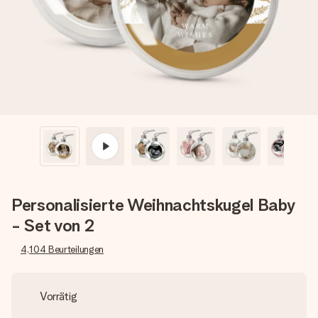
Erstelle etwas Einzigartiges in wenigen Schritten – mit
ihrem Namen, deinem Foto oder einer Nachricht von
Herzen. Kein Stress, nur pure Liebe für den perfekten
Moment.
Personalisierte Weihnachtskugel Baby
- Set von 2
4,104
Beurteilungen
Vorrätig