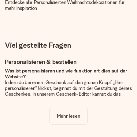
Entdecke alle
Personalisierten Weihnachtsdekorationen
für
mehr Inspiration
Viel gestellte Fragen
Personalisieren & bestellen
Was ist personalisieren und wie funktioniert dies auf der
Website?
Indem du bei einem Geschenk auf den grünen Knopf „Hier
personalisieren“ klickst, beginnst du mit der Gestaltung deines
Geschenkes. In unserem Geschenk-Editor kannst du das
Geschenk komplett nach Wunsch mit deinem eigenen Foto
und/oder Text gestalten. Wenn du möchtest, wählst du auch
noch eines unserer angebotenen Designs, um deinem
Mehr lesen
Geschenk die perfekte Ausstrahlung zu verleihen.
Ist die Personalisierung im Preis enthalten?
Der auf der Website angezeigte Preis ist inklusive der