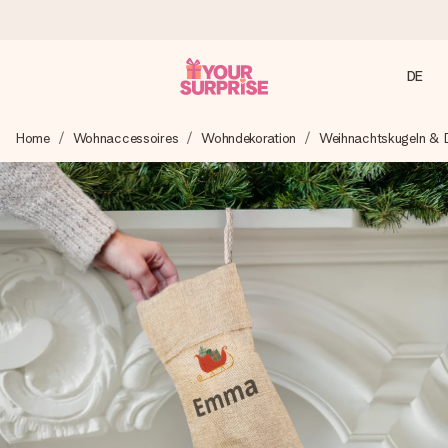
DE
Heute bestellt, in 1 Werktag verschickt
Home
Wohnaccessoires
Wohndekoration
Weihnachtskugeln & D
Wir bereiten dein Geschenk sorgfältig vor und schicken es
blitzschnell – damit du es genau zum richtigen Zeitpunkt
überreichen kannst, wenn es am meisten zählt.
4,8 (basierend auf +15.000 Bewertungen)
Unsere Geschenke begeistern. Kunden bewerten uns mit
4,8 bei Google Reviews (Gesamtergebnis aller Länder, in
die wir versenden).
Mit Liebe gemacht, im Handumdrehen