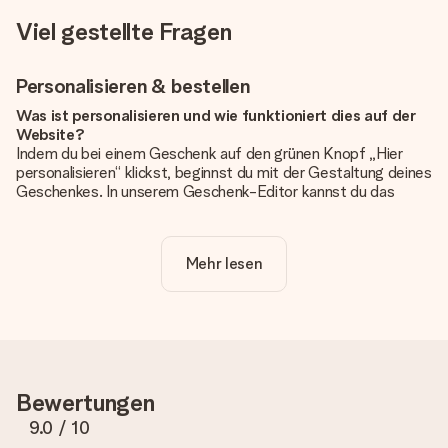
Viel gestellte Fragen
Personalisieren & bestellen
Was ist personalisieren und wie funktioniert dies auf der
Website?
Indem du bei einem Geschenk auf den grünen Knopf „Hier
personalisieren“ klickst, beginnst du mit der Gestaltung deines
Geschenkes. In unserem Geschenk-Editor kannst du das
Geschenk komplett nach Wunsch mit deinem eigenen Foto
und/oder Text gestalten. Wenn du möchtest, wählst du auch
noch eines unserer angebotenen Designs, um deinem
Mehr lesen
Geschenk die perfekte Ausstrahlung zu verleihen.
Ist die Personalisierung im Preis enthalten?
Der auf der Website angezeigte Preis ist inklusive der
Personalisierung. So ist und bleibt es übersichtlich!
Hat mein Foto die richtige Qualität?
Bewertungen
Wir möchten sicherstellen, dass du mit deinem Geschenk
rundum zufrieden bist. Deshalb ist es wichtig, qualitativ
9.0
/ 10
hochwertige Fotos zu verwenden. Wenn du dir nicht sicher