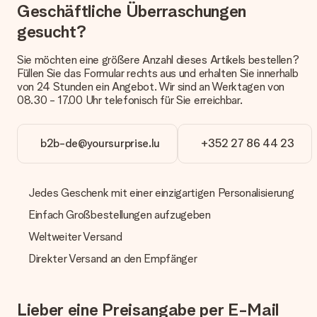
Geschäftliche Überraschungen
Welche Lieferoptionen stehen zur Verfügung?
gesucht?
Derzeit können wir (noch) keine verschiedenen Lieferoptionen
anbieten. Das Geschenk, das bestellt wird, wird als Paket oder
Sie möchten eine größere Anzahl dieses Artikels bestellen?
Päckchen versendet. Möchtest du wissen, ob es als Paket
Füllen Sie das Formular rechts aus und erhalten Sie innerhalb
oder Päckchen geliefert wird, kontaktiere bitte unseren
von 24 Stunden ein Angebot. Wir sind an Werktagen von
Kundenservice.
08.30 - 17.00 Uhr telefonisch für Sie erreichbar.
Zahlung
Wie kann ich meine Bestellung bezahlen?
b2b-de@yoursurprise.lu
+352 27 86 44 23
Wir bieten die folgenden Zahlungsoptionen an: Vorauskasse
mit normaler Überweisung, Sofortüberweisung, Paypal,
Kreditkarte oder auf Rechnung über Klarna. Bei einer
Jedes Geschenk mit einer einzigartigen Personalisierung
manuellen Überweisung verlängert sich die Lieferzeit des
Geschenks jedoch um 3 Werktage.
Einfach Großbestellungen aufzugeben
Geschenk empfangen
Weltweiter Versand
Was, wenn das Geschenk meine Erwartungen nicht
Direkter Versand an den Empfänger
erfüllt?
Sollte das Geschenk wider Erwarten deine Erwartungen nicht
erfüllen, bitten wir dich, unseren Kundenservice zu
Lieber eine Preisangabe per E-Mail
kontaktieren. Dort wird dir umgehend ein passender