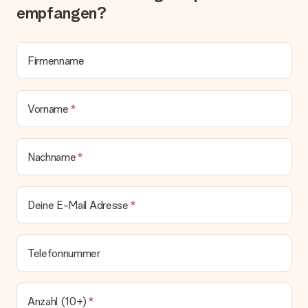
Lösungsvorschlag unterbreitet.
empfangen?
Wird die Rechnung mit der Bestellung mitverschickt?
Alle Lieferungen erfolgen ohne Rechnung und/oder
Lieferschein. Die Rechnung zu deiner Bestellung erhältst du
Firmenname
zeitgleich mit der Bestätigungsmail und kannst sie jederzeit in
deinem MySurprise Account einsehen. Du kannst das
Geschenk also direkt beim Empfänger liefern lassen und es
Vorname
bleibt eine echte Überraschung!
Nachname
Deine E-Mail Adresse
Telefonnummer
Anzahl (10+)