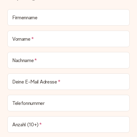
Alle Lieferungen erfolgen ohne Rechnung und/oder
Lieferschein. Die Rechnung zu deiner Bestellung erhältst du
zeitgleich mit der Bestätigungsmail und kannst sie jederzeit in
Firmenname
deinem MySurprise Account einsehen. Du kannst das
Geschenk also direkt beim Empfänger liefern lassen und es
bleibt eine echte Überraschung!
Vorname
Nachname
Deine E-Mail Adresse
Telefonnummer
Anzahl (10+)