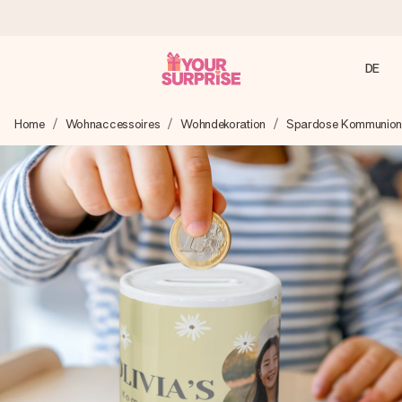
DE
Heute bestellt, in 1 Werktag verschickt
Home
Wohnaccessoires
Wohndekoration
Spardose Kommunio
Wir bereiten dein Geschenk sorgfältig vor und schicken es
blitzschnell – damit du es genau zum richtigen Zeitpunkt
überreichen kannst, wenn es am meisten zählt.
4,8 (basierend auf +15.000 Bewertungen)
Unsere Geschenke begeistern. Kunden bewerten uns mit
4,8 bei Google Reviews (Gesamtergebnis aller Länder, in
die wir versenden).
Mit Liebe gemacht, im Handumdrehen