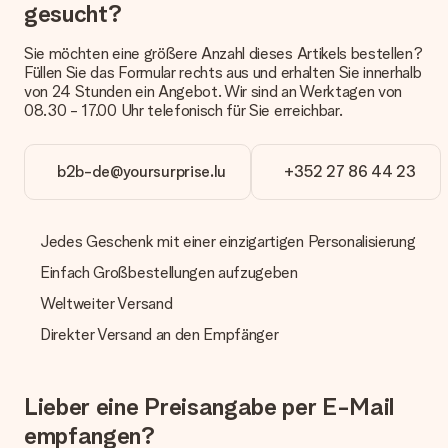
Derzeit können wir (noch) keine verschiedenen Lieferoptionen
gesucht?
anbieten. Das Geschenk, das bestellt wird, wird als Paket oder
Päckchen versendet. Möchtest du wissen, ob es als Paket
Sie möchten eine größere Anzahl dieses Artikels bestellen?
oder Päckchen geliefert wird, kontaktiere bitte unseren
Füllen Sie das Formular rechts aus und erhalten Sie innerhalb
Kundenservice.
von 24 Stunden ein Angebot. Wir sind an Werktagen von
08.30 - 17.00 Uhr telefonisch für Sie erreichbar.
Zahlung
Wie kann ich meine Bestellung bezahlen?
Wir bieten die folgenden Zahlungsoptionen an: Vorauskasse
b2b-de@yoursurprise.lu
+352 27 86 44 23
mit normaler Überweisung, Sofortüberweisung, Paypal,
Kreditkarte oder auf Rechnung über Klarna. Bei einer
manuellen Überweisung verlängert sich die Lieferzeit des
Jedes Geschenk mit einer einzigartigen Personalisierung
Geschenks jedoch um 3 Werktage.
Einfach Großbestellungen aufzugeben
Geschenk empfangen
Weltweiter Versand
Was, wenn das Geschenk meine Erwartungen nicht
erfüllt?
Direkter Versand an den Empfänger
Sollte das Geschenk wider Erwarten deine Erwartungen nicht
erfüllen, bitten wir dich, unseren Kundenservice zu
kontaktieren. Dort wird dir umgehend ein passender
Lieber eine Preisangabe per E-Mail
Lösungsvorschlag unterbreitet.
empfangen?
Wird die Rechnung mit der Bestellung mitverschickt?