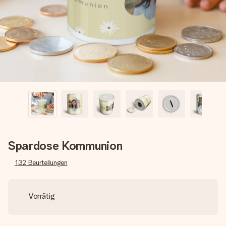
Erstelle etwas Einzigartiges in wenigen Schritten – mit
ihrem Namen, deinem Foto oder einer Nachricht von
Herzen. Kein Stress, nur pure Liebe für den perfekten
Moment.
Spardose Kommunion
132
Beurteilungen
Vorrätig