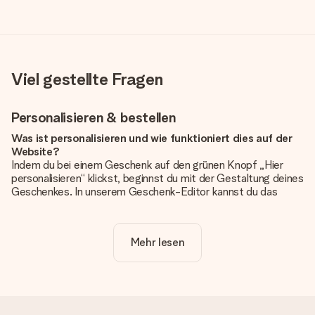
Viel gestellte Fragen
Personalisieren & bestellen
Was ist personalisieren und wie funktioniert dies auf der
Website?
Indem du bei einem Geschenk auf den grünen Knopf „Hier
personalisieren“ klickst, beginnst du mit der Gestaltung deines
Geschenkes. In unserem Geschenk-Editor kannst du das
Geschenk komplett nach Wunsch mit deinem eigenen Foto
und/oder Text gestalten. Wenn du möchtest, wählst du auch
noch eines unserer angebotenen Designs, um deinem
Mehr lesen
Geschenk die perfekte Ausstrahlung zu verleihen.
Ist die Personalisierung im Preis enthalten?
Der auf der Website angezeigte Preis ist inklusive der
Personalisierung. So ist und bleibt es übersichtlich!