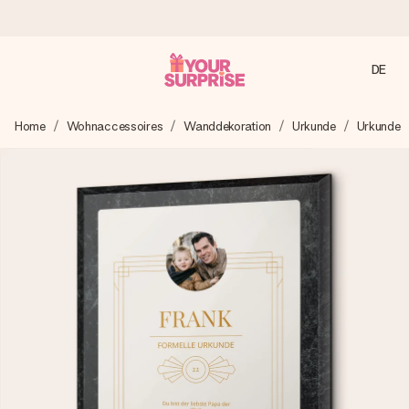
DE
Heute bestellt, in 1 Werktag verschickt
Home
Wohnaccessoires
Wanddekoration
Urkunde
Urkunde
Wir bereiten dein Geschenk sorgfältig vor und schicken es
blitzschnell – damit du es genau zum richtigen Zeitpunkt
überreichen kannst, wenn es am meisten zählt.
4,8 (basierend auf +15.000 Bewertungen)
Unsere Geschenke begeistern. Kunden bewerten uns mit
4,8 bei Google Reviews (Gesamtergebnis aller Länder, in
die wir versenden).
Mit Liebe gemacht, im Handumdrehen