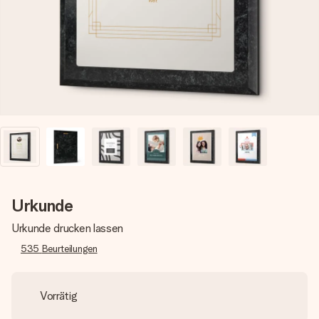
Erstelle etwas Einzigartiges in wenigen Schritten – mit
ihrem Namen, deinem Foto oder einer Nachricht von
Herzen. Kein Stress, nur pure Liebe für den perfekten
Moment.
Urkunde
Urkunde drucken lassen
535
Beurteilungen
Vorrätig